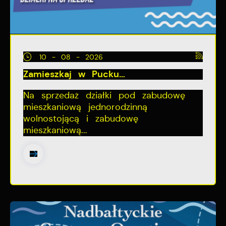
10 - 08 - 2026
Zamieszkaj w Pucku…
Na sprzedaż działki pod zabudowę
mieszkaniową jednorodzinną
wolnostojącą i zabudowę
mieszkaniową...