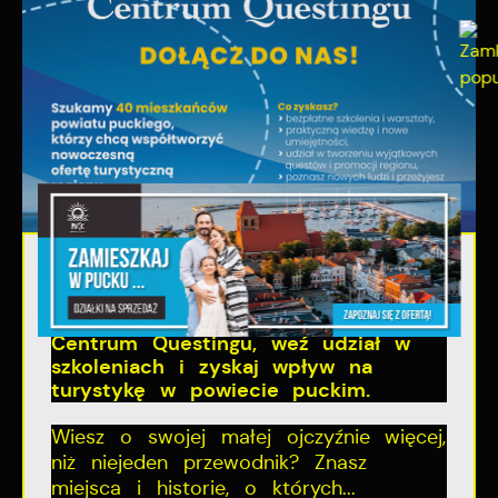
10 - 08 - 2026
Stwórz z nami Nadbałtyckie
Centrum Questingu, weź udział w
szkoleniach i zyskaj wpływ na
turystykę w powiecie puckim.
Wiesz o swojej małej ojczyźnie więcej,
niż niejeden przewodnik? Znasz
miejsca i historie, o których...