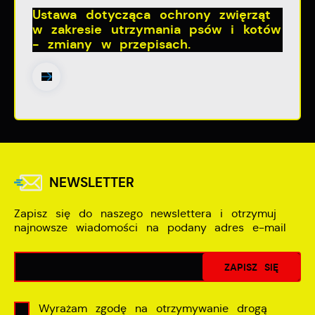
Ustawa dotycząca ochrony zwięrząt
w zakresie utrzymania psów i kotów
- zmiany w przepisach.
NEWSLETTER
Zapisz się do naszego newslettera i otrzymuj
najnowsze wiadomości na podany adres e-mail
Wyrażam zgodę na otrzymywanie drogą