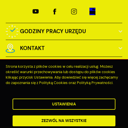
GODZINY PRACY URZĘDU
KONTAKT
Strona korzysta z plików cookies w celu realizacji usług. Możesz
określić warunki przechowywania lub dostępu do plików cookies
klikając przycisk Ustawienia. Aby dowiedzieć się więcej zachęcamy
Odwiedzin: 3767188
do zapoznania się z Polityką Cookies oraz Polityką Prywatności.
Online: 423
ZAPISZ WYBRANE
USTAWIENIA
ZEZWÓL NA WSZYSTKIE
Copyright by miastopuck.pl
Powered by
2ClickPortal®
- Portale nowej generacji
ZEZWÓL NA WSZYSTKIE