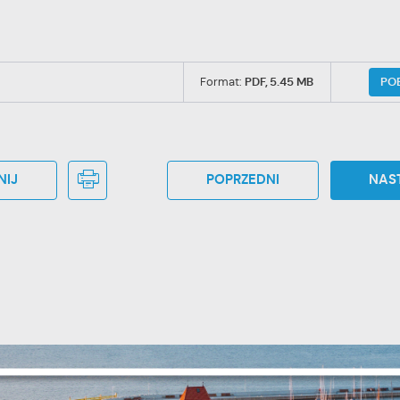
PO
Format:
PDF,
5.45 MB
NIJ
POPRZEDNI
NAS
stawienia