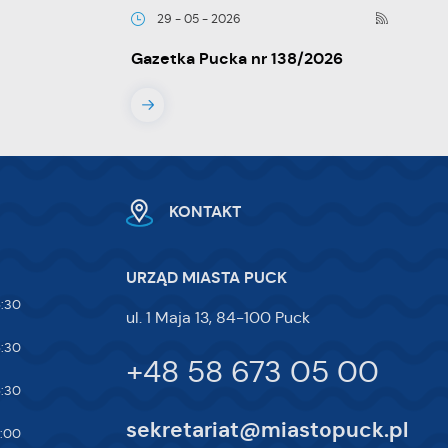
29 - 05 - 2026
Gazetka Pucka nr 138/2026
y
KONTAKT
ej
URZĄD MIASTA PUCK
te
5:30
ul. 1 Maja 13, 84-100 Puck
ci,
5:30
+48 58 673 05 00
5:30
sekretariat@miastopuck.pl
7:00