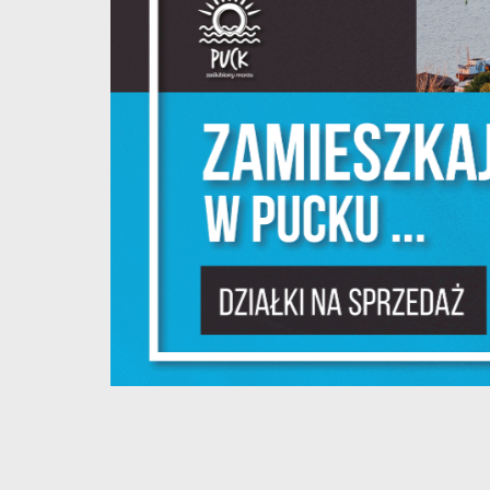
Sz
w
N
Ni
um
Pl
W
do
fo
F
Te
pr
pr
Dz
W
fu
pr
gw
A