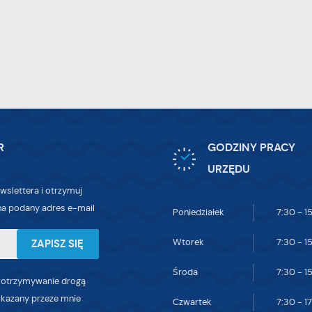
alityczne pliki cookies pomagają nam rozwijać się i dostosowywać do Twoich
trzeb.
okies analityczne pozwalają na uzyskanie informacji w zakresie wykorzystywania
ięcej
tryny internetowej, miejsca oraz częstotliwości, z jaką odwiedzane są nasze serwis
ww. Dane pozwalają nam na ocenę naszych serwisów internetowych pod względem
h popularności wśród użytkowników. Zgromadzone informacje są przetwarzane w
eklamowe
rmie zanonimizowanej. Wyrażenie zgody na analityczne pliki cookies gwarantuje
ięki reklamowym plikom cookies prezentujemy Ci najciekawsze informacje i
stępność wszystkich funkcjonalności.
tualności na stronach naszych partnerów.
R
GODZINY PRACY
omocyjne pliki cookies służą do prezentowania Ci naszych komunikatów na
ięcej
URZĘDU
dstawie analizy Twoich upodobań oraz Twoich zwyczajów dotyczących przeglądan
tryny internetowej. Treści promocyjne mogą pojawić się na stronach podmiotów
wslettera i otrzymuj
zecich lub firm będących naszymi partnerami oraz innych dostawców usług. Firmy 
a podany adres e-mail
Poniedziałek
7:30 - 1
iałają w charakterze pośredników prezentujących nasze treści w postaci wiadomoś
fert, komunikatów mediów społecznościowych.
Wtorek
7:30 - 1
Środa
7:30 - 1
 otrzymywanie drogą
skazany przeze mnie
Czwartek
7:30 - 1