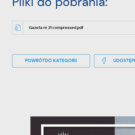
Pliki do pobrania:
Gazeta nr 21 compressed.pdf
POWRÓT
DO KATEGORII
UDOSTĘP
U