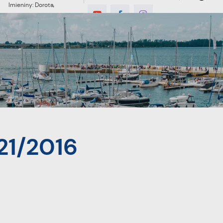
Imieniny: Dorota,
Konrad, Kajetan
C
MIESZKANIEC
TURYSTYKA
INWES
ka nr 21/2016
21/2016