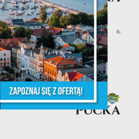
je
30 - 06 - 2026
Gazetka Pucka nr 139/2026
ń.
ych