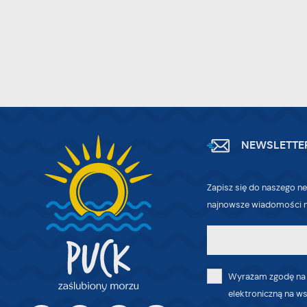
An
po
Co
W
wi
w
ic
R
fo
Dz
do
ak
NEWSLETTE
Pr
W
po
wi
Zapisz się do naszego ne
tr
najnowsze wiadomości n
dz
o
Wyrażam zgodę na
elektroniczną na w