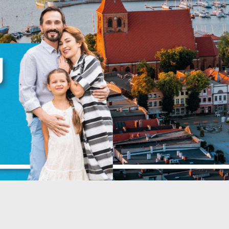
anujemy Twoją prywatność. Możesz zmienić ustawienia cookies lub zaakceptować 
szystkie. W dowolnym momencie możesz dokonać zmiany swoich ustawień.
iezbędne
ezbędne pliki cookies służą do prawidłowego funkcjonowania strony internetowej i
ożliwiają Ci komfortowe korzystanie z oferowanych przez nas usług.
iki cookies odpowiadają na podejmowane przez Ciebie działania w celu m.in.
ięcej
stosowania Twoich ustawień preferencji prywatności, logowania czy wypełniania
rmularzy. Dzięki plikom cookies strona, z której korzystasz, może działać bez zakłóce
unkcjonalne i personalizacyjne
go typu pliki cookies umożliwiają stronie internetowej zapamiętanie wprowadzon
zez Ciebie ustawień oraz personalizację określonych funkcjonalności czy
ZAPISZ WYBRANE
ezentowanych treści.
ięki tym plikom cookies możemy zapewnić Ci większy komfort korzystania z
ięcej
ZEZWÓL NA WSZYSTKIE
nkcjonalności naszej strony poprzez dopasowanie jej do Twoich indywidualnych
eferencji. Wyrażenie zgody na funkcjonalne i personalizacyjne pliki cookies
arantuje dostępność większej ilości funkcji na stronie.
nalityczne