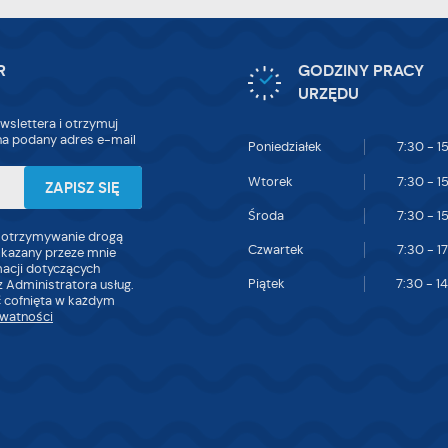
tryny internetowej. Treści promocyjne mogą pojawić się na stronach podmiotów
zecich lub firm będących naszymi partnerami oraz innych dostawców usług. Firmy 
iałają w charakterze pośredników prezentujących nasze treści w postaci wiadomoś
fert, komunikatów mediów społecznościowych.
R
GODZINY PRACY
URZĘDU
wslettera i otrzymuj
a podany adres e-mail
Poniedziałek
7:30 - 1
Wtorek
7:30 - 1
Środa
7:30 - 1
 otrzymywanie drogą
Czwartek
7:30 - 1
skazany przeze mnie
macji dotyczących
Piątek
7:30 - 1
 Administratora usług.
 cofnięta w każdym
ywatności