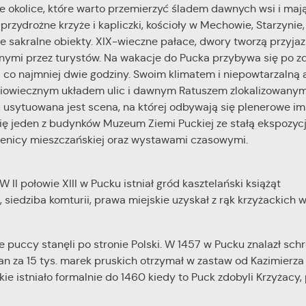
e okolice, które warto przemierzyć śladem dawnych wsi i maj
zydrożne krzyże i kapliczki, kościoły w Mechowie, Starzynie,
e sakralne obiekty. XIX-wieczne pałace, dwory tworzą przyjaz
anymi przez turystów. Na wakacje do Pucka przybywa się po z
 co najmniej dwie godziny. Swoim klimatem i niepowtarzalną
niowiecznym układem ulic i dawnym Ratuszem zlokalizowanym
u usytuowana jest scena, na której odbywają się plenerowe i
się jeden z budynków Muzeum Ziemi Puckiej ze stałą ekspozyc
ienicy mieszczańskiej oraz wystawami czasowymi.
II połowie XIII w Pucku istniał gród kasztelański książąt
edziba komturii, prawa miejskie uzyskał z rąk krzyżackich w
 puccy stanęli po stronie Polski. W 1457 w Pucku znalazł schr
an za 15 tys. marek pruskich otrzymał w zastaw od Kazimierza
 istniało formalnie do 1460 kiedy to Puck zdobyli Krzyżacy, p