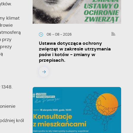
ątków.
ny klimat
drowie
 atmosferą
06 - 08 - 2026
 przy
Ustawa dotycząca ochrony
mprezy
zwięrząt w zakresie utrzymania
ją
psów i kotów - zmiany w
przepisach.
 1348.
onienie
óźniej król