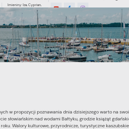
Imieniny: Iza, Cyprian,
Dominik
MIESZKANIEC
TURYSTYKA
INWES
lnych w propozycji poznawania dnia dzisiejszego warto na swo
cie słowiańskim nad wodami Bałtyku, grodzie książąt gdański
0 roku. Walory kulturowe, przyrodnicze, turystyczne kaszubski