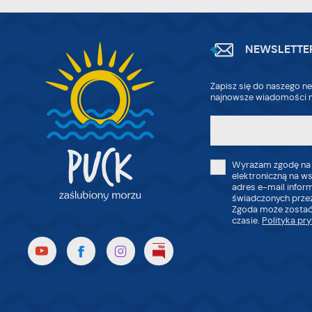
wi
tr
dz
o
NEWSLETTE
Zapisz się do naszego ne
najnowsze wiadomości n
Wyrażam zgodę na
elektroniczną na w
adres e-mail infor
świadczonych przez
Zgoda może zostać
czasie.
Polityka pr