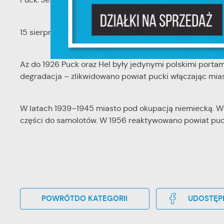
F
Te
pr
15 sierpnia 1922, w czasie obchodów drugiej rocznicy „C
pr
Dz
W
fu
Aż do 1926 Puck oraz Hel były jedynymi polskimi port
pr
degradacja – zlikwidowano powiat pucki włączając mias
gw
A
An
W latach 1939–1945 miasto pod okupacją niemiecką. W o
po
części do samolotów. W 1956 reaktywowano powiat pucki,
Co
W
wi
w
ic
fo
R
do
Dz
ak
POWRÓT
DO KATEGORII
UDOSTĘP
Pr
W
po