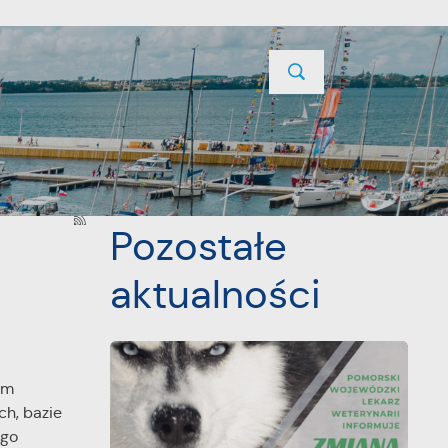
TYCJE
PROJEKTY UNIJNE
KONTAKT
POPRZEDNI
NASTĘPNY
Pozostałe
aktualności
im
ch, bazie
ego