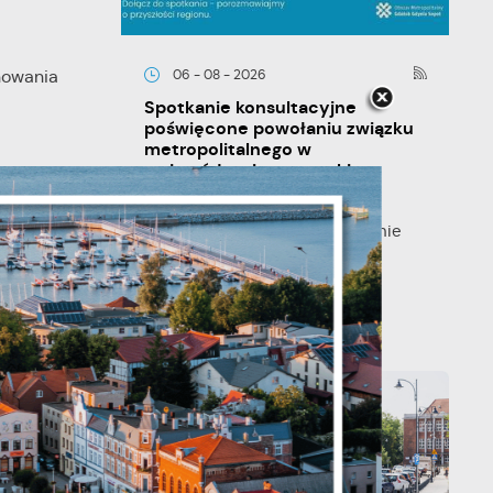
nowania
06 - 08 - 2026
Spotkanie konsultacyjne
poświęcone powołaniu związku
metropolitalnego w
województwie pomorskim
ą powiatu
twarzano tu
Szanowni Państwo, serdecznie
je
zapraszamy na otwarte spotkanie
konsultacyjne, poświęcone
powołaniu...
o, a w
ń.
ndarmerii