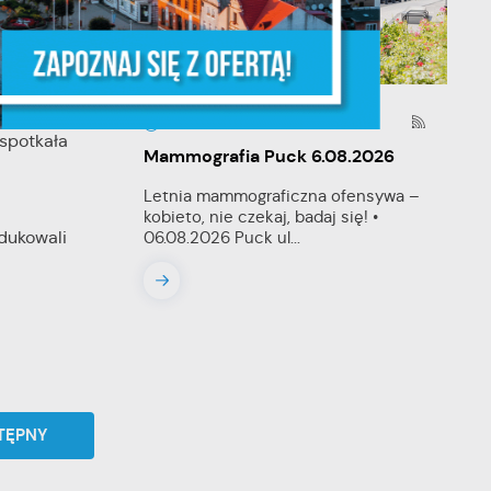
ych
 lotnicza”.
03 - 08 - 2026
spotkała
Mammografia Puck 6.08.2026
Letnia mammograficzna ofensywa –
kobieto, nie czekaj, badaj się! •
06.08.2026 Puck ul...
dukowali
y
TĘPNY
ej