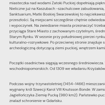
miasteczka nad wodami Zatoki Puckiej dopełniają piękn
Nieliczne już na Kaszubach -szachulcowe zabudowania, pr
Sanktuarium, Matki Boskiej Swarzewskiej to najciekawsz
przeszłości. Są miejscami szczególnie chętnie odwiedz
i wypoczynek. Na zwiedzanie miasta przeznaczyć trzeba
przyciąga Stare Miasto z zachowanym czytelnym, śred
Starym Rynku. W sezonie przy południowej pierzei rynk
kulturalno-rozrywkowe. Po przeciwnej stronie znajduje 
archeologiczną dotyczącą ziemi puckiej, wnętrzem kam
Początki osadnictwa sięgają wczesnego średniowiecza. W 
wschodniopomorskich. Od 1309 we władaniu Krzyżaków, si
Podczas wojny trzynastoletniej (1454–1466) mieszczanie
wygnany król Szwecji Karol VIII Knutsson Bonde. W zami
Jagiellończyka Ziemię Pucką (980 km2). Państewko puckie
znalazł schronienie w Gdańsku.