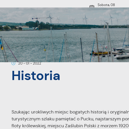
Przejdź do menu.
Przejdź do wyszukiwarki.
Przejdź do treści.
Przejdź do ustawień wielkości czcionki.
Włącz wersję kontrastową strony.
Sobota, 08
sierpnia 2026
18°C
Pochmurno
O MIEŚCIE
Strona główna
Aktualności
Historia
20 - 01 - 2022
Historia
Szukając urokliwych miejsc bogatych historią i orygina
turystycznym szlaku pamiętać o Pucku, najstarszym por
floty królewskiej, miejscu Zaślubin Polski z morzem 192