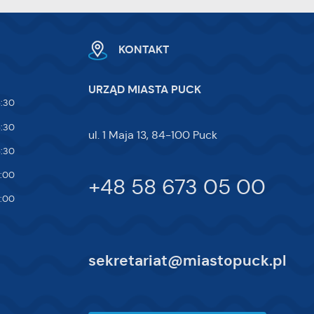
te
ci,
KONTAKT
URZĄD MIASTA PUCK
5:30
5:30
ul. 1 Maja 13, 84-100 Puck
5:30
7:00
+48 58 673 05 00
4:00
sekretariat@miastopuck.pl