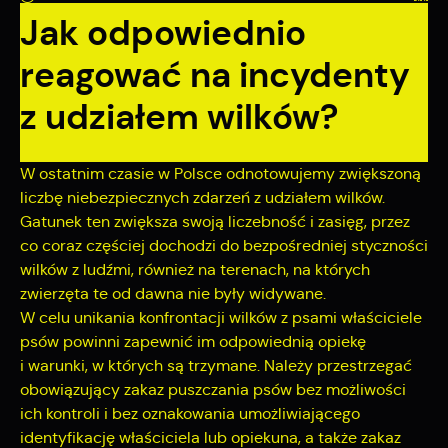
zapamiętanie wprowadzonych przez Ciebie ustawień oraz
Jak odpowiednio
personalizację określonych funkcjonalności czy
prezentowanych treści.
reagować na incydenty
Dzięki tym plikom cookies możemy zapewnić Ci większy
Więcej
komfort korzystania z funkcjonalności naszej strony poprzez
z udziałem wilków?
dopasowanie jej do Twoich indywidualnych preferencji.
Wyrażenie zgody na funkcjonalne i personalizacyjne pliki
Analityczne
cookies gwarantuje dostępność większej ilości funkcji na
W ostatnim czasie w Polsce odnotowujemy zwiększoną
stronie.
Analityczne pliki cookies pomagają nam rozwijać się i
liczbę niebezpiecznych zdarzeń z udziałem wilków.
dostosowywać do Twoich potrzeb.
Gatunek ten zwiększa swoją liczebność i zasięg, przez
Cookies analityczne pozwalają na uzyskanie informacji w
Więcej
co coraz częściej dochodzi do bezpośredniej styczności
zakresie wykorzystywania witryny internetowej, miejsca oraz
wilków z ludźmi, również na terenach, na których
częstotliwości, z jaką odwiedzane są nasze serwisy www.
Dane pozwalają nam na ocenę naszych serwisów
zwierzęta te od dawna nie były widywane.
Reklamowe
internetowych pod względem ich popularności wśród
W celu unikania konfrontacji wilków z psami właściciele
użytkowników. Zgromadzone informacje są przetwarzane w
Dzięki reklamowym plikom cookies prezentujemy Ci
psów powinni zapewnić im odpowiednią opiekę
formie zanonimizowanej. Wyrażenie zgody na analityczne pliki
najciekawsze informacje i aktualności na stronach naszych
i warunki, w których są trzymane. Należy przestrzegać
cookies gwarantuje dostępność wszystkich funkcjonalności.
partnerów.
obowiązujący zakaz puszczania psów bez możliwości
Promocyjne pliki cookies służą do prezentowania Ci naszych
ich kontroli i bez oznakowania umożliwiającego
Więcej
komunikatów na podstawie analizy Twoich upodobań oraz
identyfikację właściciela lub opiekuna, a także zakaz
Twoich zwyczajów dotyczących przeglądanej witryny