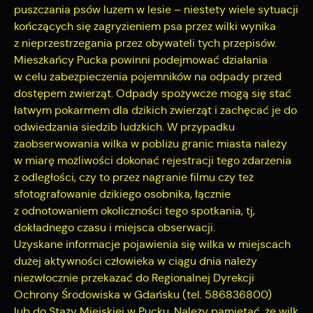
puszczania psów luzem w lesie – niestety wiele sytuacji
internetowej. Treści promocyjne mogą pojawić się na
kończących się zagryzieniem psa przez wilki wynika
stronach podmiotów trzecich lub firm będących naszymi
partnerami oraz innych dostawców usług. Firmy te działają w
z nieprzestrzegania przez obywateli tych przepisów.
charakterze pośredników prezentujących nasze treści w
Mieszkańcy Pucka powinni podejmować działania
postaci wiadomości, ofert, komunikatów mediów
w celu zabezpieczenia pojemników na odpady przed
społecznościowych.
dostępem zwierząt. Odpady spożywcze mogą się stać
łatwym pokarmem dla dzikich zwierząt i zachęcać je do
odwiedzania siedzib ludzkich. W przypadku
zaobserwowania wilka w pobliżu granic miasta należy
w miarę możliwości dokonać rejestracji tego zdarzenia
z odległości, czy to przez nagranie filmu czy też
sfotografowanie dzikiego osobnika, łącznie
z odnotowaniem okoliczności tego spotkania, tj,
dokładnego czasu i miejsca obserwacji.
Uzyskane informacje pojawienia się wilka w miejscach
dużej aktywności człowieka w ciągu dnia należy
niezwłocznie przekazać do Regionalnej Dyrekcji
Ochrony Środowiska w Gdańsku (tel. 586836800)
lub do Staży Miejskiej w Pucku. Należy pamiętać, że wilk