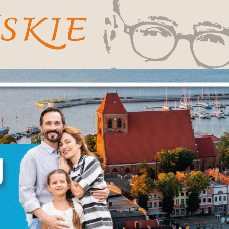
stawienia
anujemy Twoją prywatność. Możesz zmienić ustawienia cookies lub zaakceptować 
szystkie. W dowolnym momencie możesz dokonać zmiany swoich ustawień.
iezbędne
ezbędne pliki cookies służą do prawidłowego funkcjonowania strony internetowej i
ożliwiają Ci komfortowe korzystanie z oferowanych przez nas usług.
iki cookies odpowiadają na podejmowane przez Ciebie działania w celu m.in.
ięcej
stosowania Twoich ustawień preferencji prywatności, logowania czy wypełniania
rmularzy. Dzięki plikom cookies strona, z której korzystasz, może działać bez zakłóce
unkcjonalne i personalizacyjne