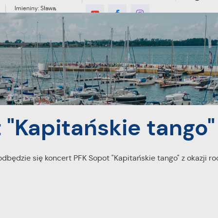
Imieniny: Sława,
Jakub, Stefan
MIESZKANIEC
TURYSTYKA
INWES
ango"
 "Kapitańskie tango"
odbędzie się koncert PFK Sopot "Kapitańskie tango" z okazji ro