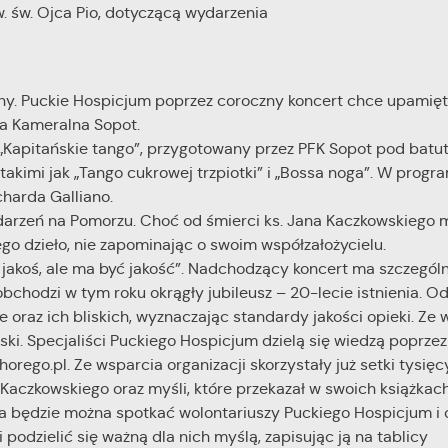
. św. Ojca Pio, dotyczącą wydarzenia
iny. Puckie Hospicjum poprzez coroczny koncert chce upamięt
ia Kameralna Sopot.
 „Kapitańskie tango”, przygotowany przez PFK Sopot pod bat
akimi jak „Tango cukrowej trzpiotki” i „Bossa noga”. W progra
charda Galliano.
darzeń na Pomorzu. Choć od śmierci ks. Jana Kaczkowskiego m
ego dzieło, nie zapominając o swoim współzałożycielu.
 jakoś, ale ma być jakość”. Nadchodzący koncert ma szczegól
bchodzi w tym roku okrągły jubileusz – 20-lecie istnienia. 
 oraz ich bliskich, wyznaczając standardy jakości opieki. Ze 
lski. Specjaliści Puckiego Hospicjum dzielą się wiedzą poprzez
rego.pl. Ze wsparcia organizacji skorzystały już setki tysięc
Kaczkowskiego oraz myśli, które przekazał w swoich książkach
ia będzie można spotkać wolontariuszy Puckiego Hospicjum i
podzielić się ważną dla nich myślą, zapisując ją na tablicy