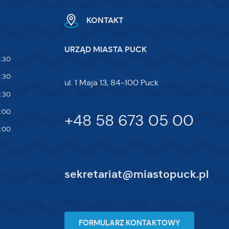
KONTAKT
URZĄD MIASTA PUCK
5:30
5:30
ul. 1 Maja 13, 84-100 Puck
5:30
7:00
+48 58 673 05 00
4:00
sekretariat@miastopuck.pl
FORMULARZ KONTAKTOWY