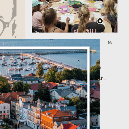
03 - 08 - 2026
Trwają półkolonie "Rejs po
je
przygodę"
Trwa kolejny turnus półkolonii w
MOKSiR Puck Invest Puck. Dziś
dzieci uczestniczyły w zajęciach...
ń.