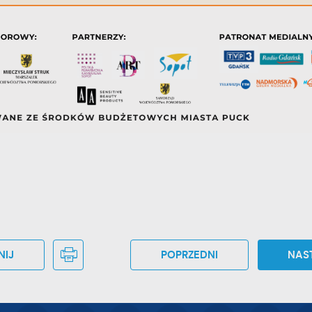
zecich lub firm będących naszymi partnerami oraz innych dostawców usług. Firmy 
iałają w charakterze pośredników prezentujących nasze treści w postaci wiadomoś
fert, komunikatów mediów społecznościowych.
NIJ
POPRZEDNI
NAS