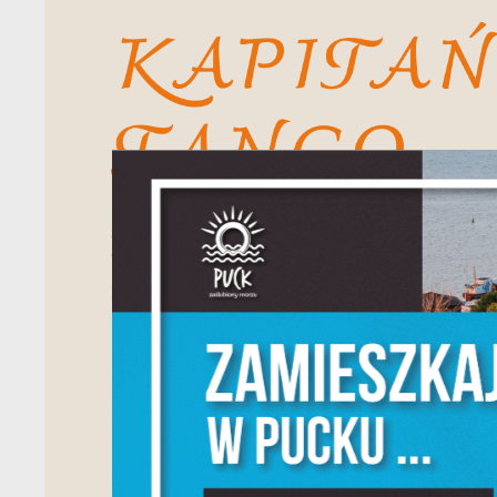
U
Sz
w
N
Ni
um
Pl
W
do
fo
F