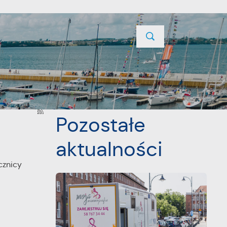
TYCJE
PROJEKTY UNIJNE
KONTAKT
POPRZEDNI
NASTĘPNY
Pozostałe
aktualności
cznicy