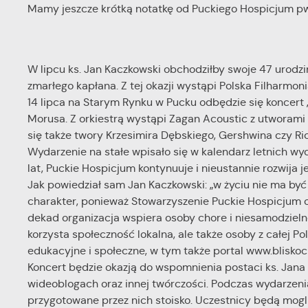
Mamy jeszcze krótką notatkę od Puckiego Hospicjum pw
W lipcu ks. Jan Kaczkowski obchodziłby swoje 47 urodz
zmarłego kapłana. Z tej okazji wystąpi Polska Filharmon
14 lipca na Starym Rynku w Pucku odbędzie się koncert
Morusa. Z orkiestrą wystąpi Zagan Acoustic z utworami t
się także twory Krzesimira Dębskiego, Gershwina czy Ri
Wydarzenie na stałe wpisało się w kalendarz letnich wy
lat, Puckie Hospicjum kontynuuje i nieustannie rozwija j
Jak powiedział sam Jan Kaczkowski: „w życiu nie ma być
charakter, ponieważ Stowarzyszenie Puckie Hospicjum o
dekad organizacja wspiera osoby chore i niesamodzielne
korzysta społeczność lokalna, ale także osoby z całej Po
edukacyjne i społeczne, w tym także portal www.bliskocho
Koncert będzie okazją do wspomnienia postaci ks. Jana 
wideoblogach oraz innej twórczości. Podczas wydarzen
przygotowane przez nich stoisko. Uczestnicy będą mogli 