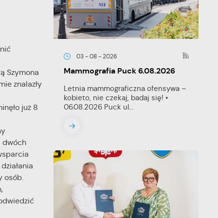
nić
03 - 08 - 2026
Mammografia Puck 6.08.2026
utą Szymona
mie znalazły
Letnia mammograficzna ofensywa –
kobieto, nie czekaj, badaj się! •
06.08.2026 Puck ul...
inęło już 8
ny
Od dwóch
wsparcia
 działania
y osób.
,
 odwiedzić