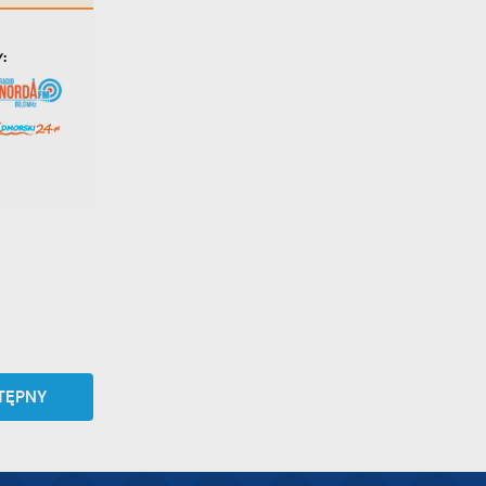
te
ci,
TĘPNY