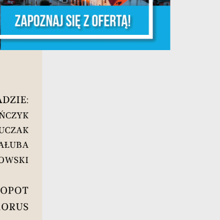
ych
y
ej