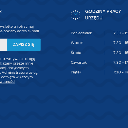
R
GODZINY PRACY
URZĘDU
wslettera i otrzymuj
a podany adres e-mail
Poniedziałek
7:30 - 1
Wtorek
7:30 - 1
Środa
7:30 - 1
 otrzymywanie drogą
Czwartek
7:30 - 1
skazany przeze mnie
macji dotyczących
Piątek
7:30 - 1
 Administratora usług.
 cofnięta w każdym
ywatności