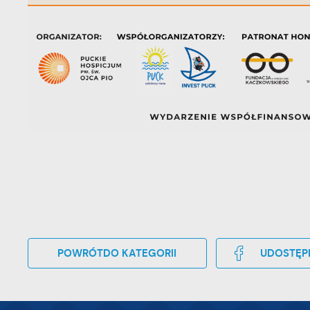
tr
dz
o
POWRÓT
DO KATEGORII
UDOSTĘP