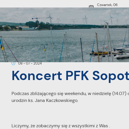
Przejdź do menu.
Przejdź do wyszukiwarki.
Przejdź do treści.
Przejdź do ustawień wielkości czcionki.
Włącz wersję kontrastową strony.
Czwartek, 06
sierpnia 2026
19°C
Pochmurno
O MIEŚCIE
Strona główna
Aktualności
Koncert PFK Sopot "Kapitańskie t
08 - 07 - 2024
Koncert PFK Sopot
Podczas zbliżającego się weekendu, w niedzielę (14.07) 
urodzin ks. Jana Kaczkowskiego.
Liczymy, że zobaczymy się z wszystkimi z Was .