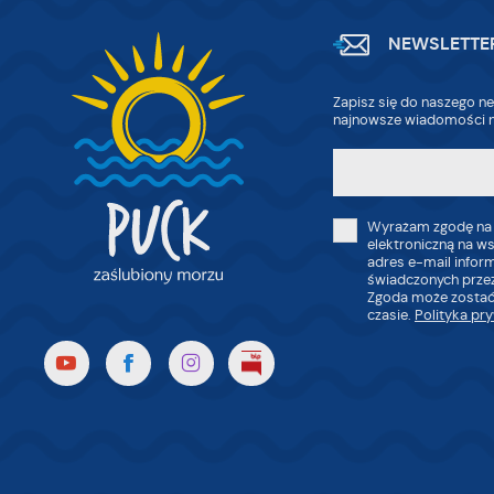
NEWSLETTE
Zapisz się do naszego ne
najnowsze wiadomości n
Wyrażam zgodę na
elektroniczną na w
adres e-mail infor
świadczonych przez
Zgoda może zostać
czasie.
Polityka pr