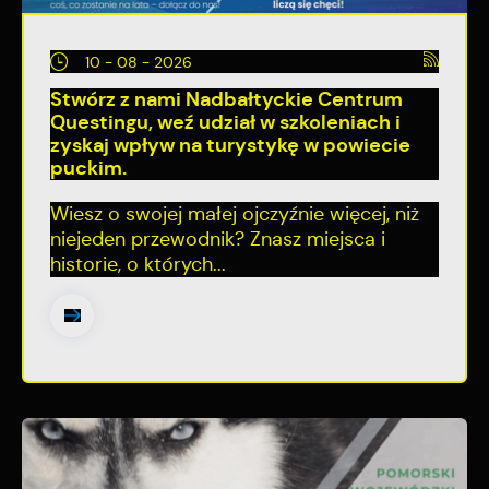
10 - 08 - 2026
Stwórz z nami Nadbałtyckie Centrum
Questingu, weź udział w szkoleniach i
zyskaj wpływ na turystykę w powiecie
puckim.
Wiesz o swojej małej ojczyźnie więcej, niż
niejeden przewodnik? Znasz miejsca i
historie, o których...