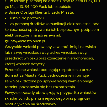
• w formie pisemnej na adres: Urząd Miasta Puck, ul. 1-
go Maja 13, 84-100 Puck lub osobiście
w Biurze Obsługi Klienta Urzędu Miasta,
• ustnie do protokołu,
• za pomocą środków komunikacji elektronicznej bez
konieczności opatrywania ich bezpiecznym podpisem
elektronicznym na adres e-mail:
grunty@miasto.puck.pl.
Wszystkie wnioski powinny zawierać: imię i nazwisko
lub nazwę wnioskodawcy, adres wnioskodawcy,
przedmiot wniosku oraz oznaczenie nieruchomości,
której wniosek dotyczy.
Przedłożone wnioski podlegają rozpatrzeniu przez
Burmistrza Miasta Puck. Jednocześnie informuję,
że wnioski złożone po upływie wyżej wymienionego
terminu pozostawia się bez rozpatrzenia.
Powyższe zasady obowiązują w przypadku wniosków
składanych do planu miejscowego oraz prognozy
oddziaływania na środowisko.