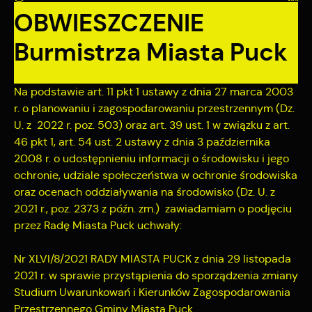
Tego typu pliki cookies umożliwiają stronie internetowej
OBWIESZCZENIE
zapamiętanie wprowadzonych przez Ciebie ustawień oraz
personalizację określonych funkcjonalności czy
Burmistrza Miasta Puck
prezentowanych treści.
Dzięki tym plikom cookies możemy zapewnić Ci większy
Więcej
komfort korzystania z funkcjonalności naszej strony poprzez
dopasowanie jej do Twoich indywidualnych preferencji.
Na podstawie art. 11 pkt 1 ustawy z dnia 27 marca 2003
Wyrażenie zgody na funkcjonalne i personalizacyjne pliki
r. o planowaniu i zagospodarowaniu przestrzennym (Dz.
Analityczne
cookies gwarantuje dostępność większej ilości funkcji na
U. z 2022 r. poz. 503) oraz art. 39 ust. 1 w związku z art.
stronie.
Analityczne pliki cookies pomagają nam rozwijać się i
46 pkt 1, art. 54 ust. 2 ustawy z dnia 3 października
dostosowywać do Twoich potrzeb.
2008 r. o udostępnieniu informacji o środowisku i jego
Cookies analityczne pozwalają na uzyskanie informacji w
Więcej
ochronie, udziale społeczeństwa w ochronie środowiska
zakresie wykorzystywania witryny internetowej, miejsca oraz
oraz ocenach oddziaływania na środowisko (Dz. U. z
częstotliwości, z jaką odwiedzane są nasze serwisy www.
2021 r., poz. 2373 z późn. zm.) zawiadamiam o podjęciu
Dane pozwalają nam na ocenę naszych serwisów
Reklamowe
internetowych pod względem ich popularności wśród
przez Radę Miasta Puck uchwały:
użytkowników. Zgromadzone informacje są przetwarzane w
Dzięki reklamowym plikom cookies prezentujemy Ci
formie zanonimizowanej. Wyrażenie zgody na analityczne pliki
najciekawsze informacje i aktualności na stronach naszych
Nr XLVI/8/2021 RADY MIASTA PUCK z dnia 29 listopada
cookies gwarantuje dostępność wszystkich funkcjonalności.
partnerów.
2021 r. w sprawie przystąpienia do sporządzenia zmiany
Promocyjne pliki cookies służą do prezentowania Ci naszych
Studium Uwarunkowań i Kierunków Zagospodarowania
Więcej
komunikatów na podstawie analizy Twoich upodobań oraz
Przestrzennego Gminy Miasta Puck.