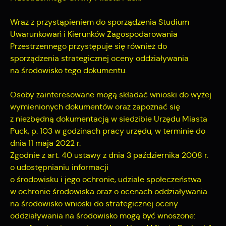
Twoich zwyczajów dotyczących przeglądanej witryny
internetowej. Treści promocyjne mogą pojawić się na
Wraz z przystąpieniem do sporządzenia Studium
stronach podmiotów trzecich lub firm będących naszymi
Uwarunkowań i Kierunków Zagospodarowania
partnerami oraz innych dostawców usług. Firmy te działają w
charakterze pośredników prezentujących nasze treści w
Przestrzennego przystępuje się również do
postaci wiadomości, ofert, komunikatów mediów
sporządzenia strategicznej oceny oddziaływania
społecznościowych.
na środowisko tego dokumentu.
Osoby zainteresowane mogą składać wnioski do wyżej
wymienionych dokumentów oraz zapoznać się
z niezbędną dokumentacją w siedzibie Urzędu Miasta
Puck, p. 103 w godzinach pracy urzędu, w terminie do
dnia 11 maja 2022 r.
Zgodnie z art. 40 ustawy z dnia 3 października 2008 r.
o udostępnianiu informacji
o środowisku i jego ochronie, udziale społeczeństwa
w ochronie środowiska oraz o ocenach oddziaływania
na środowisko wnioski do strategicznej oceny
oddziaływania na środowisko mogą być wnoszone: