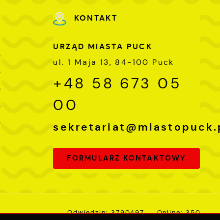
KONTAKT
URZĄD MIASTA PUCK
0
ul. 1 Maja 13, 84-100 Puck
0
+48 58 673 05
0
00
0
0
sekretariat@miastopuck.
FORMULARZ KONTAKTOWY
Odwiedzin: 3790497
Online: 350