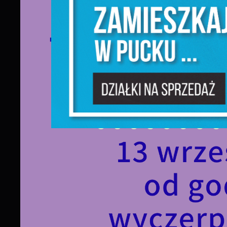
N
s
o
P
W
w
p
c
F
T
z
p
t
D
W
k
j
f
d
A
A
d
C
W
w
c
p