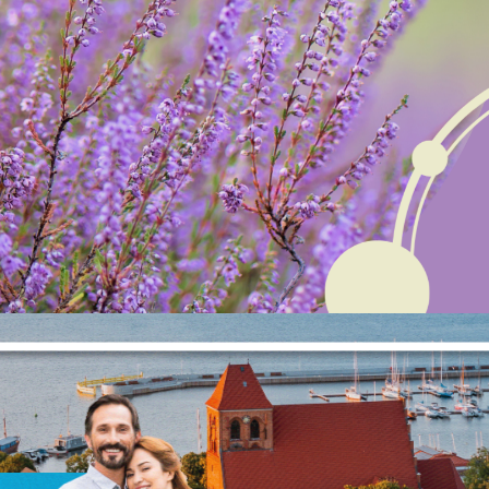
Ustawienia
zanujemy Twoją prywatność. Możesz zmienić ustawienia cookie
ub zaakceptować je wszystkie. W dowolnym momencie możesz
okonać zmiany swoich ustawień.
iezbędne