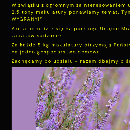
W związku z ogromnym zainteresowaniem ub
2.5 tony makulatury ponawiamy temat. T
WYGRANY!”
Akcja odbędzie się na parkingu Urzędu Mia
zapasów sadzonek.
Za każde 5 kg makulatury otrzymają Pańs
na jedno gospodarstwo domowe.
Zachęcamy do udziału - razem dbajmy o ś