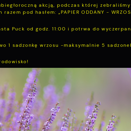
iegłoroczną akcją, podczas której zebraliśmy
ym razem pod hasłem: „PAPIER ODDANY - WRZOS
sta Puck od godz. 11:00 i potrwa do wyczerpan
two 1 sadzonkę wrzosu -maksymalnie 5 sadzone
rodowisko!