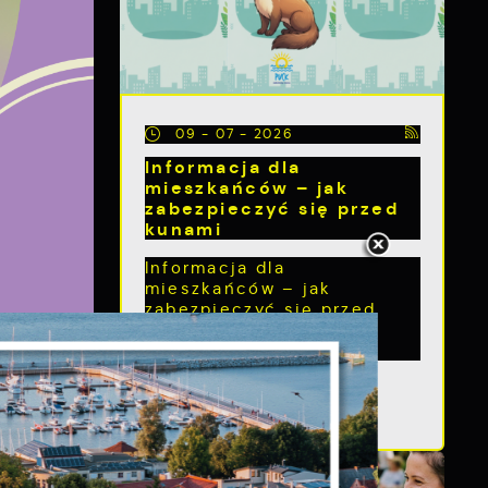
09 - 07 - 2026
Informacja dla
mieszkańców – jak
zabezpieczyć się przed
kunami
Informacja dla
mieszkańców – jak
zabezpieczyć się przed
kunami Kuny coraz
częściej...
s