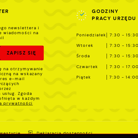
TER
GODZINY
PRACY URZĘDU
ego newslettera i
e wiadomości na
Poniedziałek
7:30 - 15:3
il
Wtorek
7:30 - 15:3
Środa
7:30 - 15:3
Czwartek
7:30 - 17:0
 na otrzymywanie
iczną na wskazany
Piątek
7:30 - 14:0
res e-mail
yczących
przez
 usług. Zgoda
ofnięta w każdym
ka prywatności
nwestycje
Deklaracja dostępności