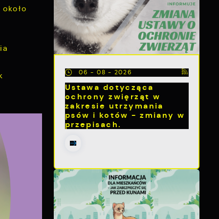
 około
ia
06 - 08 - 2026
k
Ustawa dotycząca
ochrony zwięrząt w
zakresie utrzymania
psów i kotów - zmiany w
przepisach.