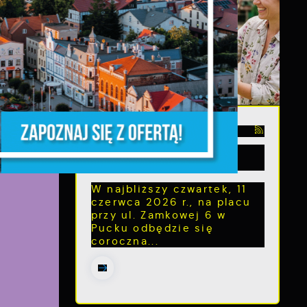
a
m
08 - 06 - 2026
Coroczna akcja
rozdawania bratków
e
W najbliższy czwartek, 11
czerwca 2026 r., na placu
przy ul. Zamkowej 6 w
Pucku odbędzie się
coroczna...
e