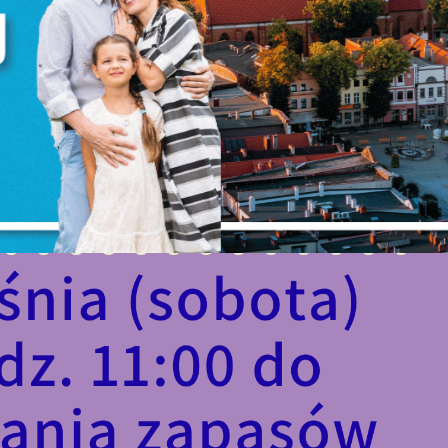
iezbędne pliki cookies służą do prawidłowego funkcjonowania
trony internetowej i umożliwiają Ci komfortowe korzystanie z
ferowanych przez nas usług.
liki cookies odpowiadają na podejmowane przez Ciebie działani
ięcej
 celu m.in. dostosowania Twoich ustawień preferencji
rywatności, logowania czy wypełniania formularzy. Dzięki pliko
ookies strona, z której korzystasz, może działać bez zakłóceń.
unkcjonalne i personalizacyjne
ego typu pliki cookies umożliwiają stronie internetowej
apamiętanie wprowadzonych przez Ciebie ustawień oraz
ersonalizację określonych funkcjonalności czy prezentowanych
ZAPISZ WYBRANE
reści.
zięki tym plikom cookies możemy zapewnić Ci większy komfort
ięcej
orzystania z funkcjonalności naszej strony poprzez dopasowani
ZEZWÓL NA WSZYSTKIE
ej do Twoich indywidualnych preferencji. Wyrażenie zgody na
unkcjonalne i personalizacyjne pliki cookies gwarantuje
ostępność większej ilości funkcji na stronie.
nalityczne
nalityczne pliki cookies pomagają nam rozwijać się i
ostosowywać do Twoich potrzeb.
ookies analityczne pozwalają na uzyskanie informacji w zakresi
ięcej
ykorzystywania witryny internetowej, miejsca oraz
zęstotliwości, z jaką odwiedzane są nasze serwisy www. Dane
ozwalają nam na ocenę naszych serwisów internetowych pod