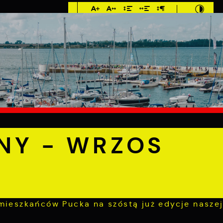
Imieniny: Klara,
Roman, Romuald
C
E
MIESZKANIEC
TURYSTYKA
INWEST
a
„PAPIER ODDANY - WRZOS WYGRANY!”
NY - WRZOS
mieszkańców Pucka na szóstą już edycje nasze