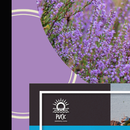
S
l
d
N