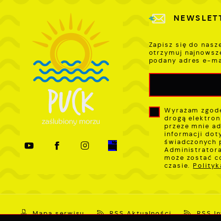
NEWSLET
Zapisz się do nasz
otrzymuj najnowsz
podany adres e-ma
Wyrażam zgodę
drogą elektron
przeze mnie ad
informacji dot
świadczonych 
Administratora
może zostać c
czasie.
Polity
Mapa serwisu
RSS Aktualności
RSS I