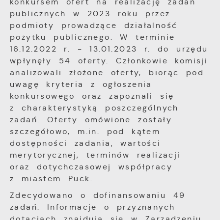
konkursem ofert na realizację zadań
aktualności na stronach naszych partnerów.
użytkowników. Zgromadzone informacje są
publicznych w 2023 roku przez
przetwarzane w formie zanonimizowanej.
Promocyjne pliki cookies służą do
podmioty prowadzące działalność
Więcej
Wyrażenie zgody na analityczne pliki
prezentowania Ci naszych komunikatów na
pożytku publicznego. W terminie
cookies gwarantuje dostępność wszystkich
podstawie analizy Twoich upodobań oraz
16.12.2022 r. - 13.01.2023 r. do urzędu
funkcjonalności.
Twoich zwyczajów dotyczących przeglądanej
wpłynęły 54 oferty. Członkowie komisji
witryny internetowej. Treści promocyjne
mogą pojawić się na stronach podmiotów
analizowali złożone oferty, biorąc pod
trzecich lub firm będących naszymi
uwagę kryteria z ogłoszenia
partnerami oraz innych dostawców usług.
konkursowego oraz zapoznali się
Firmy te działają w charakterze
z charakterystyką poszczególnych
pośredników prezentujących nasze treści w
zadań. Oferty omówione zostały
postaci wiadomości, ofert, komunikatów
szczegółowo, m.in. pod kątem
mediów społecznościowych.
dostępności zadania, wartości
merytorycznej, terminów realizacji
oraz dotychczasowej współpracy
z miastem Puck.
Zdecydowano o dofinansowaniu 49
zadań. Informacje o przyznanych
dotacjach znajdują się w Zarządzeniu