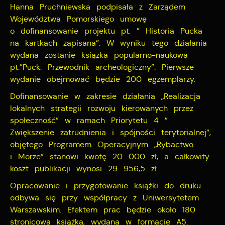
Hanna Pruchniewska podpisała z Zarządem
upodobań oraz Twoich zwyczajów dotyczących
Województwa Pomorskiego umowę
przeglądanej witryny internetowej. Treści promocyjne
mogą pojawić się na stronach podmiotów trzecich lub
o dofinansowanie projektu pt. ” Historia Pucka
firm będących naszymi partnerami oraz innych
na kartkach zapisana”. W wyniku tego działania
dostawców usług. Firmy te działają w charakterze
wydana zostanie książka popularno-naukowa
pośredników prezentujących nasze treści w postaci
pt.”Puck. Przewodnik archeologiczny”. Pierwsze
wiadomości, ofert, komunikatów mediów
wydanie obejmować będzie 200 egzemplarzy.
społecznościowych.
Dofinansowanie w zakresie działania „Realizacja
lokalnych strategii rozwoju kierowanych przez
społeczność” w ramach Priorytetu 4 ”
Zwiększenie zatrudnienia i spójności terytorialnej”,
objętego Programem Operacyjnym „Rybactwo
i Morze” stanowi kwotę 20 000 zł, a całkowity
koszt publikacji wynosi 29 956,5 zł.
Opracowanie i przygotowanie książki do druku
odbywa się przy współpracy z Uniwersytetem
Warszawskim. Efektem prac będzie około 180
stronicowa książka, wydana w formacie A5.