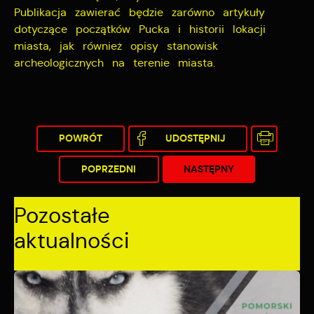
Publikacja zawierać będzie zarówno artykuły
dotyczące początków Pucka i historii lokacji
miasta, jak również opisy stanowisk
archeologicznych na terenie miasta.
POWRÓT
UDOSTĘPNIJ
POPRZEDNI
NASTĘPNY
Pozostałe
aktualności