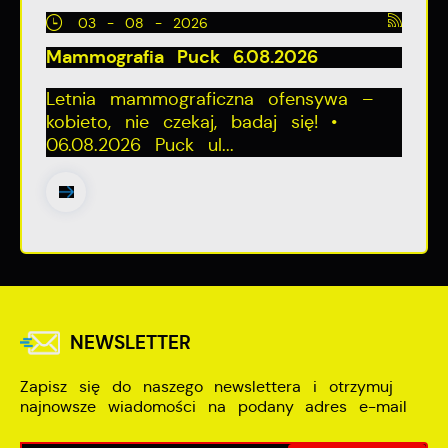
03 - 08 - 2026
Mammografia Puck 6.08.2026
Letnia mammograficzna ofensywa –
kobieto, nie czekaj, badaj się! •
06.08.2026 Puck ul...
NEWSLETTER
Zapisz się do naszego newslettera i otrzymuj
najnowsze wiadomości na podany adres e-mail