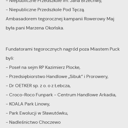
- Niepubliczne Przedszkole im. Jana Brzechwy,
postaci wiadomości, ofert, komunikatów mediów
- Niepubliczne Przedszkole Pod Tęczą.
społecznościowych.
Ambasadorem tegorocznej kampanii Rowerowy Maj
była pani Marzena Okońska.
Fundatorami tegorocznych nagród poza Miastem Puck
byli:
- Poseł na sejm RP Kazimierz Plocke,
- Przedsiębiorstwo Handlowe „Sibuk” i Prorowery,
- Dr OETKER sp. z o. o z Łebcza,
- Croco-Roco Funpark - Centrum Handlowe Arkadia,
- KOALA Park Linowy,
- Park Ewolucji w Sławutówku,
- Nadleśnictwo Choczewo