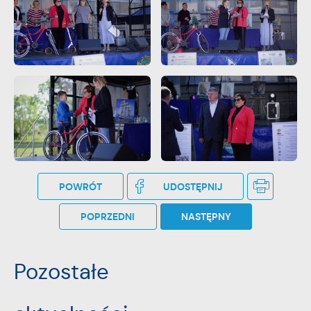
POWRÓT
UDOSTĘPNIJ
POPRZEDNI
NASTĘPNY
Pozostałe