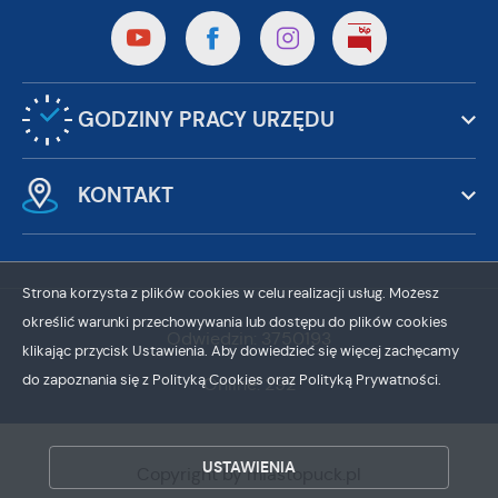
GODZINY PRACY URZĘDU
KONTAKT
Strona korzysta z plików cookies w celu realizacji usług. Możesz
określić warunki przechowywania lub dostępu do plików cookies
Odwiedzin: 3750193
klikając przycisk Ustawienia. Aby dowiedzieć się więcej zachęcamy
do zapoznania się z Polityką Cookies oraz Polityką Prywatności.
Online: 292
ZAPISZ WYBRANE
ZEZWÓL NA WSZYSTKIE
USTAWIENIA
Copyright by miastopuck.pl