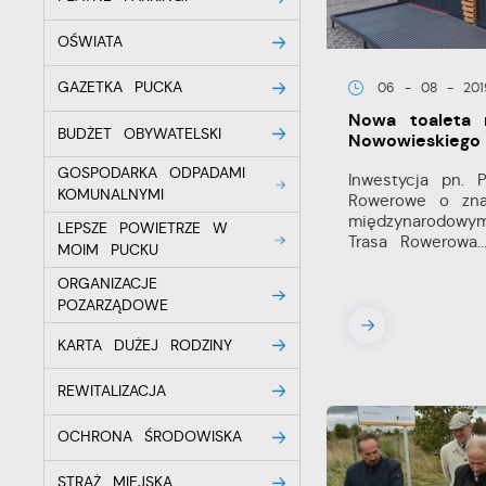
OŚWIATA
GAZETKA PUCKA
06 - 08 - 201
Nowa toaleta 
BUDŻET OBYWATELSKI
Nowowieskiego
GOSPODARKA ODPADAMI
Inwestycja pn. 
KOMUNALNYMI
Rowerowe o zna
międzynarodowy
LEPSZE POWIETRZE W
Trasa Rowerowa..
MOIM PUCKU
ORGANIZACJE
POZARZĄDOWE
KARTA DUŻEJ RODZINY
REWITALIZACJA
OCHRONA ŚRODOWISKA
STRAŻ MIEJSKA