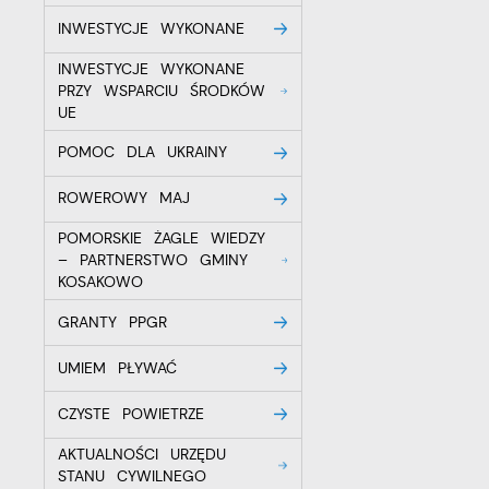
T
INWESTYCJE WYKONANE
C
INWESTYCJE WYKONANE
W
w
PRZY WSPARCIU ŚRODKÓW
o
UE
s
Z
R
POMOC DLA UKRAINY
z
D
fu
a
ROWEROWY MAJ
P
POMORSKIE ŻAGLE WIEDZY
W
p
– PARTNERSTWO GMINY
p
KOSAKOWO
s
i
p
GRANTY PPGR
m
UMIEM PŁYWAĆ
CZYSTE POWIETRZE
AKTUALNOŚCI URZĘDU
STANU CYWILNEGO