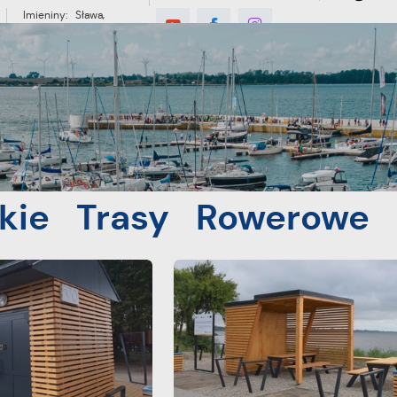
Imieniny: Sława,
Jakub, Stefan
°C
E
MIESZKANIEC
TURYSTYKA
INWES
kie Trasy Rowerowe