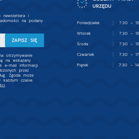
URZĘDU
 newslettera i
iadomości na podany
Poniedziałek
7:30 - 15
Wtorek
7:30 - 15
Środa
7:30 - 15
Czwartek
7:30 - 17
a otrzymywanie
zną na wskazany
Piątek
7:30 - 14
s e-mail informacji
dczonych przez
sług. Zgoda może
w każdym czasie.
ści