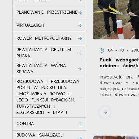
PLANOWANIE PRZESTRZENNE
VIRTUALARCH
ROWER METROPOLITARNY
REWITALIZACJA CENTRUM
04 - 10 - 201
PUCKA
Puck wzbogaci
odcinek ścieżk
REWITALIZACJA WAŻNA
SPRAWA
Inwestycja pn. 
ROZBUDOWA I PRZEBUDOWA
Rowerowe o zna
PORTU W PUCKU DLA
międzynarodowy
UMOŻLIWIENIA ROZWOJU
Trasa Rowerowa..
JEGO FUNKCJI RYBACKICH,
TURYSTYCZNYCH I
ŻEGLARSKICH - ETAP I
CONTRA
BUDOWA KANALIZACJI