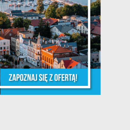
że
ia