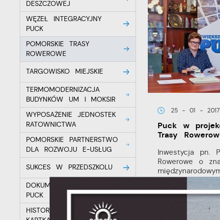
DESZCZOWEJ
WĘZEŁ INTEGRACYJNY
PUCK
POMORSKIE TRASY
ROWEROWE
TARGOWISKO MIEJSKIE
TERMOMODERNIZACJA
BUDYNKÓW UM I MOKSIR
25 - 01 - 2017
WYPOSAŻENIE JEDNOSTEK
Puck w projek
RATOWNICTWA
Trasy Rowerow
POMORSKIE PARTNERSTWO
DLA ROZWOJU E-USŁUG
Inwestycja pn. 
Rowerowe o zna
U
SUKCES W PRZEDSZKOLU
międzynarodowy
Trasa Rowerowa..
DOKUMENTACJA MARINA
PUCK
S
z
HISTORIA PUCKA NA
s