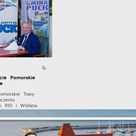
cie Pomorskie
e
Pomorskie Trasy
czeniu
stawienia
m R10 i Wiślana
.
zanujemy Twoją prywatność. Możesz zmienić ustawienia cookies lub
aakceptować je wszystkie. W dowolnym momencie możesz dokonać zmian
woich ustawień.