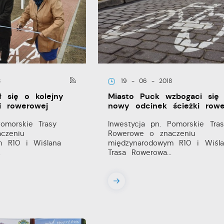
8
19 - 06 - 2018
ł się o kolejny
Miasto Puck wzbogaci się
i rowerowej
nowy odcinek ścieżki rowe
Pomorskie Trasy
Inwestycja pn. Pomorskie Tras
czeniu
Rowerowe o znaczeniu
m R10 i Wiślana
międzynarodowym R10 i Wiśla
.
Trasa Rowerowa...