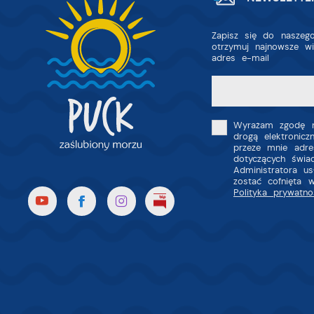
Zapisz się do naszego
otrzymuj najnowsze w
adres e-mail
Wyrażam zgodę n
drogą elektronic
przeze mnie adre
dotyczących świa
Administratora u
zostać cofnięta 
Polityka prywatno