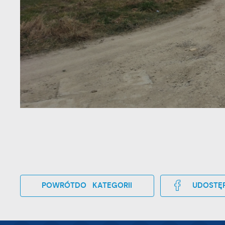
p
p
s
i
p
m
POWRÓT
DO KATEGORII
UDOSTĘP