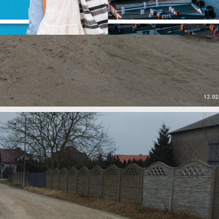
iałać bez zakłóceń.
unkcjonalne i personalizacyjne
ZAPISZ WYBRANE
ego typu pliki cookies umożliwiają stronie internetowej zapamiętanie
prowadzonych przez Ciebie ustawień oraz personalizację określonych
ZEZWÓL NA WSZYSTKIE
unkcjonalności czy prezentowanych treści.
zięki tym plikom cookies możemy zapewnić Ci większy komfort korzystan
ięcej
 funkcjonalności naszej strony poprzez dopasowanie jej do Twoich
ndywidualnych preferencji. Wyrażenie zgody na funkcjonalne i
ersonalizacyjne pliki cookies gwarantuje dostępność większej ilości funkcji
nalityczne
 stronie.
nalityczne pliki cookies pomagają nam rozwijać się i dostosowywać do
woich potrzeb.
ookies analityczne pozwalają na uzyskanie informacji w zakresie
ięcej
ykorzystywania witryny internetowej, miejsca oraz częstotliwości, z jaką
dwiedzane są nasze serwisy www. Dane pozwalają nam na ocenę naszych
erwisów internetowych pod względem ich popularności wśród użytkownikó
eklamowe
gromadzone informacje są przetwarzane w formie zanonimizowanej. Wyrażen
zięki reklamowym plikom cookies prezentujemy Ci najciekawsze informacje
gody na analityczne pliki cookies gwarantuje dostępność wszystkich
ktualności na stronach naszych partnerów.
nkcjonalności.
romocyjne pliki cookies służą do prezentowania Ci naszych komunikatów 
ięcej