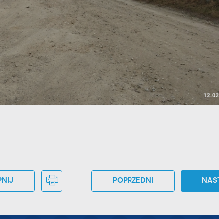
odstawie analizy Twoich upodobań oraz Twoich zwyczajów dotyczących
rzeglądanej witryny internetowej. Treści promocyjne mogą pojawić się na
tronach podmiotów trzecich lub firm będących naszymi partnerami oraz
nnych dostawców usług. Firmy te działają w charakterze pośredników
rezentujących nasze treści w postaci wiadomości, ofert, komunikatów
ediów społecznościowych.
NIJ
POPRZEDNI
NAS