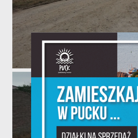
U
S
z
s
N
N
i
na
P
W
m
w