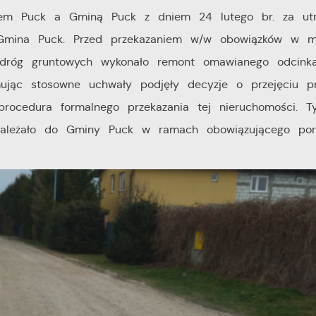
tem Puck a Gminą Puck z dniem 24 lutego br. za utr
e Gmina Puck. Przed przekazaniem w/w obowiązków w m
dróg gruntowych wykonało remont omawianego odcinka 
ując stosowne uchwały podjęły decyzje o przejęciu p
 procedura formalnego przekazania tej nieruchomości.
 należało do Gminy Puck w ramach obowiązującego por