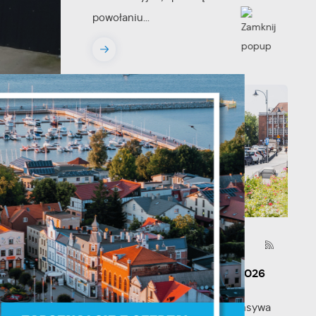
powołaniu...
y
03 - 08 - 2026
Mammografia Puck 6.08.2026
Letnia mammograficzna ofensywa
że