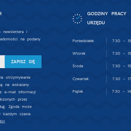
R
GODZINY PRACY
URZĘDU
 newslettera i
iadomości na podany
Poniedziałek
7:30 - 15
Wtorek
7:30 - 15
Środa
7:30 - 15
a otrzymywanie
Czwartek
7:30 - 17
zną na wskazany
Piątek
7:30 - 14
s e-mail informacji
dczonych przez
sług. Zgoda może
w każdym czasie.
ści