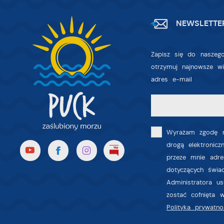
NEWSLETTE
Zapisz się do naszego
otrzymuj najnowsze w
adres e-mail
Wyrażam zgodę n
drogą elektronic
przeze mnie adre
dotyczących świa
Administratora u
zostać cofnięta 
Polityka prywatno