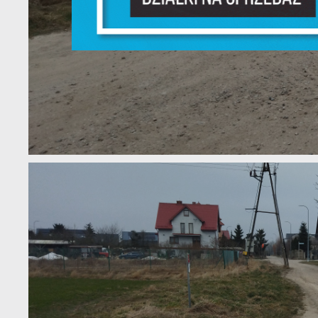
dz
F
T
w
f
D
W
z
i
p
A
na
A
T
C
W
w
o
s
R
Z
D
z
a
fu
P
W