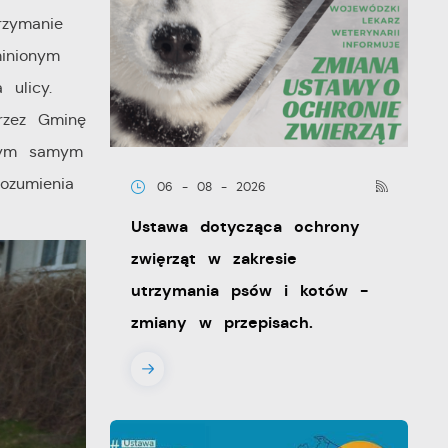
zymanie
inionym
ulicy.
rzez Gminę
 Tym samym
ozumienia
06 - 08 - 2026
Ustawa dotycząca ochrony
zwięrząt w zakresie
utrzymania psów i kotów -
zmiany w przepisach.