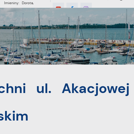
Imieniny: Dorota,
Konrad, Kajetan
°C
E
MIESZKANIEC
TURYSTYKA
INWES
cjowej na Osiedlu Swarzewskim
chni ul. Akacjowej
skim