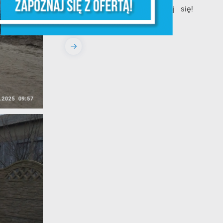
– kobieto, nie czekaj, badaj się!
• 06.08.2026 Puck ul...
ia
w.
ie
 i
na