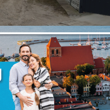
stawienia
zanujemy Twoją prywatność. Możesz zmienić ustawienia cookies lub
aakceptować je wszystkie. W dowolnym momencie możesz dokonać zmian
woich ustawień.
iezbędne
iezbędne pliki cookies służą do prawidłowego funkcjonowania strony
nternetowej i umożliwiają Ci komfortowe korzystanie z oferowanych przez
s usług.
liki cookies odpowiadają na podejmowane przez Ciebie działania w celu
ięcej
.in. dostosowania Twoich ustawień preferencji prywatności, logowania czy
ypełniania formularzy. Dzięki plikom cookies strona, z której korzystasz, mo