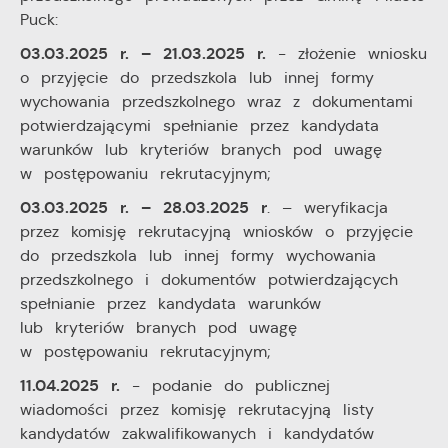
upodobań oraz Twoich zwyczajów dotyczących
Puck:
przeglądanej witryny internetowej. Treści promocyjne
mogą pojawić się na stronach podmiotów trzecich lub
03.03.2025 r. – 21.03.2025 r.
- złożenie wniosku
firm będących naszymi partnerami oraz innych
o przyjęcie do przedszkola lub innej formy
dostawców usług. Firmy te działają w charakterze
wychowania przedszkolnego wraz z dokumentami
pośredników prezentujących nasze treści w postaci
potwierdzającymi spełnianie przez kandydata
wiadomości, ofert, komunikatów mediów
warunków lub kryteriów branych pod uwagę
społecznościowych.
w postępowaniu rekrutacyjnym;
03.03.2025 r. – 28.03.2025 r
. – weryfikacja
przez komisję rekrutacyjną wniosków o przyjęcie
do przedszkola lub innej formy wychowania
przedszkolnego i dokumentów potwierdzających
spełnianie przez kandydata warunków
lub kryteriów branych pod uwagę
w postępowaniu rekrutacyjnym;
11.04.2025 r.
- podanie do publicznej
wiadomości przez komisję rekrutacyjną listy
kandydatów zakwalifikowanych i kandydatów