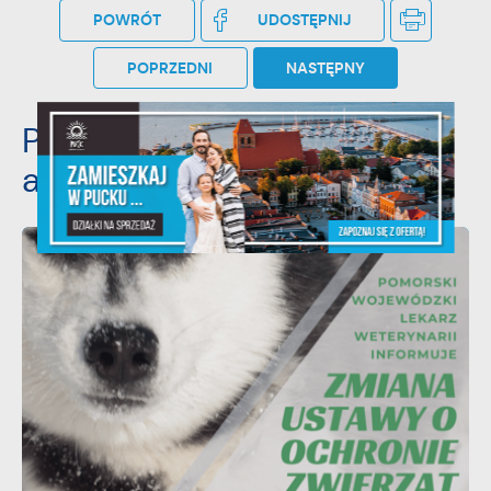
POWRÓT
UDOSTĘPNIJ
POPRZEDNI
NASTĘPNY
Pozostałe
aktualności