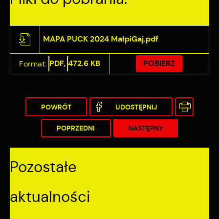
MAPA PUCK 2024 MałpiGaj.pdf
PDF,
472.6 KB
POBIERZ
Format:
POWRÓT
UDOSTĘPNIJ
POPRZEDNI
NASTĘPNY
Pozostałe
aktualności