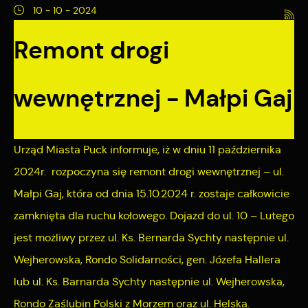
preferencji prywatności, logowania czy wypełniania
10 - 10 - 2024
Funkcjonalne i personalizacyjne
formularzy. Dzięki plikom cookies strona, z której korzystasz,
Remont drogi
może działać bez zakłóceń.
Tego typu pliki cookies umożliwiają stronie internetowej
zapamiętanie wprowadzonych przez Ciebie ustawień oraz
personalizację określonych funkcjonalności czy
wewnętrznej - Małpi Gaj
prezentowanych treści.
Dzięki tym plikom cookies możemy zapewnić Ci większy
Więcej
komfort korzystania z funkcjonalności naszej strony poprzez
Urząd Miasta Puck informuje, iż w dniu 11 października
dopasowanie jej do Twoich indywidualnych preferencji.
2024r. rozpoczyna się remont drogi wewnętrznej – ul.
Analityczne
Wyrażenie zgody na funkcjonalne i personalizacyjne pliki
Małpi Gaj, która od dnia 15.10.2024 r. zostaje całkowicie
cookies gwarantuje dostępność większej ilości funkcji na
Analityczne pliki cookies pomagają nam rozwijać się i
zamknięta dla ruchu kołowego. Dojazd do ul. 10 – Lutego
stronie.
dostosowywać do Twoich potrzeb.
jest możliwy przez ul. Ks. Bernarda Sychty następnie ul.
Cookies analityczne pozwalają na uzyskanie informacji w
Więcej
Wejherowska, Rondo Solidarności, gen. Józefa Hallera
zakresie wykorzystywania witryny internetowej, miejsca oraz
lub ul. Ks. Barnarda Sychty następnie ul. Wejherowska,
częstotliwości, z jaką odwiedzane są nasze serwisy www.
Rondo Zaślubin Polski z Morzem oraz ul. Helska.
Reklamowe
Dane pozwalają nam na ocenę naszych serwisów