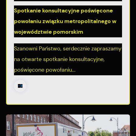
Spotkanie konsultacyjne poświęcone
powołaniu związku metropolitalnego w
województwie pomorskim
Szanowni Państwo, serdecznie zapraszamy
na otwarte spotkanie konsultacyjne,
poświęcone powołaniu...