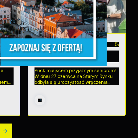
ń.
28 - 06 - 2018
zednie
Puck miejscem przyjaznym
seniorom!
ie
Puck miejscem przyjaznym seniorom!
W dniu 27 czerwca na Starym Rynku
em...
odbyła się uroczystość wręczenia...
y
m