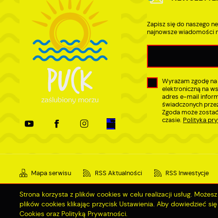
Zapisz się do naszego ne
najnowsze wiadomości n
Wyrażam zgodę na
elektroniczną na w
adres e-mail infor
świadczonych przez
Zgoda może zostać
czasie.
Polityka pr
Mapa serwisu
RSS Aktualności
RSS Inwestycje
Strona korzysta z plików cookies w celu realizacji usług. Może
plików cookies klikając przycisk Ustawienia. Aby dowiedzieć si
Copyright by miastopuck.pl
Cookies oraz Polityką Prywatności.