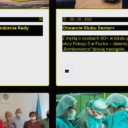
05 - 01 - 2021
siedzenia Rady
Otwarcie Klubu Senior+
Z myślą o osobach 60+ w lokalu 
ulicy Pokoju 5 w Pucku – dawnej
„Bombonierce”dzisiaj nastąpiło...