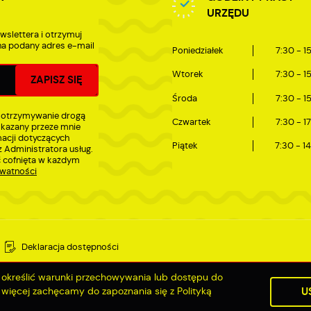
URZĘDU
wslettera i otrzymuj
a podany adres e-mail
Poniedziałek
7:30 - 1
Wtorek
7:30 - 1
Środa
7:30 - 1
 otrzymywanie drogą
Czwartek
7:30 - 1
skazany przeze mnie
macji dotyczących
Piątek
7:30 - 1
 Administratora usług.
 cofnięta w każdym
ywatności
Deklaracja dostępności
sz określić warunki przechowywania lub dostępu do
ę więcej zachęcamy do zapoznania się z Polityką
U