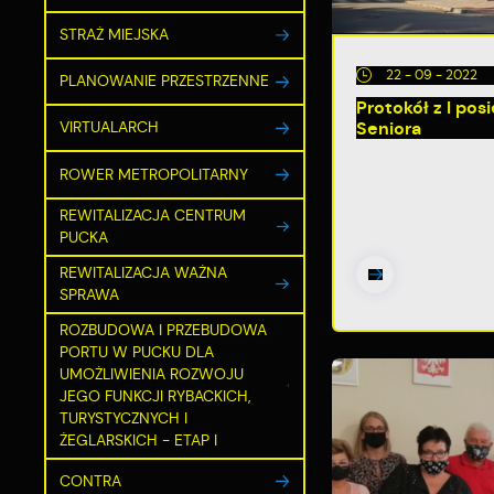
STRAŻ MIEJSKA
22 - 09 - 2022
PLANOWANIE PRZESTRZENNE
Protokół z I po
Seniora
VIRTUALARCH
ROWER METROPOLITARNY
REWITALIZACJA CENTRUM
PUCKA
REWITALIZACJA WAŻNA
SPRAWA
ROZBUDOWA I PRZEBUDOWA
PORTU W PUCKU DLA
UMOŻLIWIENIA ROZWOJU
JEGO FUNKCJI RYBACKICH,
TURYSTYCZNYCH I
ŻEGLARSKICH - ETAP I
CONTRA