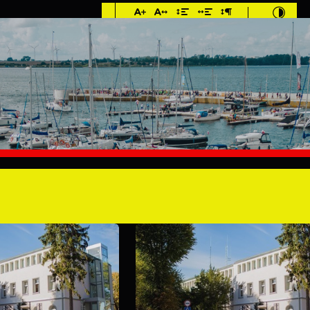
Imieniny: Iza, Cyprian,
Dominik
2°C
MIESZKANIEC
TURYSTYKA
INWES