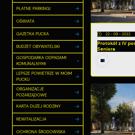
PŁATNE PARKINGI
OŚWIATA
GAZETKA PUCKA
22 - 09 - 2022
Protokół z IV p
BUDŻET OBYWATELSKI
Seniora
GOSPODARKA ODPADAMI
KOMUNALNYMI
LEPSZE POWIETRZE W MOIM
PUCKU
ORGANIZACJE
POZARZĄDOWE
KARTA DUŻEJ RODZINY
REWITALIZACJA
OCHRONA ŚRODOWISKA