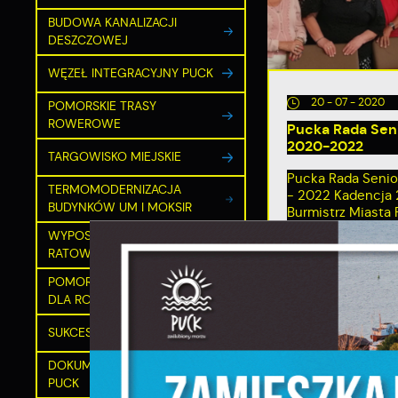
BUDOWA KANALIZACJI
DESZCZOWEJ
WĘZEŁ INTEGRACYJNY PUCK
20 - 07 - 2020
POMORSKIE TRASY
ROWEROWE
Pucka Rada Sen
2020-2022
TARGOWISKO MIEJSKIE
Pucka Rada Seni
TERMOMODERNIZACJA
- 2022 Kadencja
BUDYNKÓW UM I MOKSIR
Burmistrz Miasta 
WYPOSAŻENIE JEDNOSTEK
RATOWNICTWA
S
POMORSKIE PARTNERSTWO
j
DLA ROZWOJU E-USŁUG
SUKCES W PRZEDSZKOLU
N
N
DOKUMENTACJA MARINA
u
PUCK