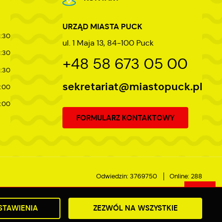
URZĄD MIASTA PUCK
5:30
ul. 1 Maja 13, 84-100 Puck
5:30
+48 58 673 05 00
5:30
sekretariat@miastopuck.pl
7:00
4:00
FORMULARZ KONTAKTOWY
Odwiedzin: 3769750
Online: 288
STAWIENIA
ZEZWÓL NA WSZYSTKIE
Powered by
2ClickPortal®
- Portale nowej generacji
DO GÓRY