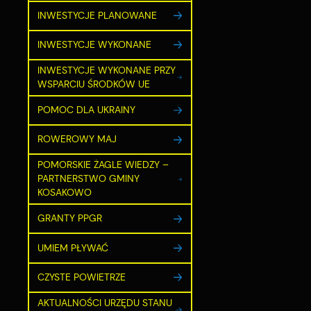
p
INWESTYCJE PLANOWANE
w
t
t
INWESTYCJE WYKONANE
w
INWESTYCJE WYKONANE PRZY
WSPARCIU ŚRODKÓW UE
POMOC DLA UKRAINY
ROWEROWY MAJ
POMORSKIE ŻAGLE WIEDZY –
PARTNERSTWO GMINY
KOSAKOWO
GRANTY PPGR
UMIEM PŁYWAĆ
CZYSTE POWIETRZE
AKTUALNOŚCI URZĘDU STANU