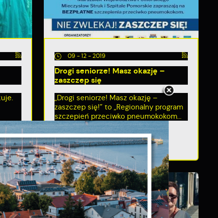
09 - 12 - 2019
Drogi seniorze! Masz okazję –
zaszczep się
uje.
„Drogi seniorze! Masz okazję –
zaszczep się!” to „Regionalny program
szczepień przeciwko pneumokokom...
i