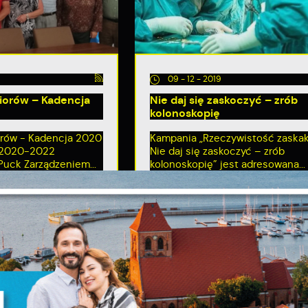
09 - 12 - 2019
iorów – Kadencja
Nie daj się zaskoczyć – zrób
kolonoskopię
orów - Kadencja 2020
Kampania „Rzeczywistość zaskak
 2020-2022
Nie daj się zaskoczyć – zrób
Ustawienia
Puck Zarządzeniem...
kolonoskopię” jest adresowana...
zanujemy Twoją prywatność. Możesz zmienić ustawienia cookies lub zaakceptować
e wszystkie. W dowolnym momencie możesz dokonać zmiany swoich ustawień.
iezbędne
iezbędne pliki cookies służą do prawidłowego funkcjonowania strony internetowej 
możliwiają Ci komfortowe korzystanie z oferowanych przez nas usług.