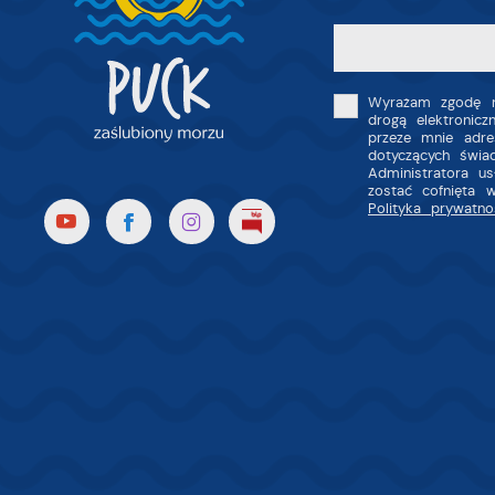
i
p
m
Wyrażam zgodę n
drogą elektronic
przeze mnie adre
dotyczących świa
Administratora u
zostać cofnięta 
Polityka prywatno