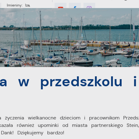
Imieniny: Iza,
Cyprian, Dominik
°C
E
MIESZKANIEC
TURYSTYKA
INWES
kolu i żłobku
ta w przedszkolu i
a życzenia wielkanocne dzieciom i pracownikom Przedsz
zała również upominki od miasta partnerskiego Stein,
 Dank! Dziękujemy bardzo!