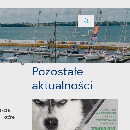
TYCJE
PROJEKTY UNIJNE
KONTAKT
POPRZEDNI
NASTĘPNY
Pozostałe
aktualności
kola
 które