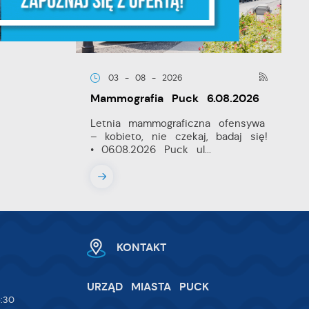
ia
03 - 08 - 2026
Mammografia Puck 6.08.2026
Letnia mammograficzna ofensywa
– kobieto, nie czekaj, badaj się!
• 06.08.2026 Puck ul...
w.
ie
 i
KONTAKT
na
URZĄD MIASTA PUCK
:30