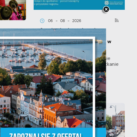
06 - 08 - 2026
Spotkanie konsultacyjne
poświęcone powołaniu
związku metropolitalnego w
województwie pomorskim
y
Szanowni Państwo, serdecznie
zapraszamy na otwarte spotkanie
konsultacyjne, poświęcone
powołaniu...
TĘPNY
że