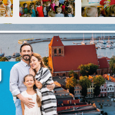
stawienia
zanujemy Twoją prywatność. Możesz zmienić ustawienia cookies lub
aakceptować je wszystkie. W dowolnym momencie możesz dokonać zmian
woich ustawień.
iezbędne
NIJ
POPRZEDNI
NAS
iezbędne pliki cookies służą do prawidłowego funkcjonowania strony
nternetowej i umożliwiają Ci komfortowe korzystanie z oferowanych przez
s usług.
liki cookies odpowiadają na podejmowane przez Ciebie działania w celu
ięcej
.in. dostosowania Twoich ustawień preferencji prywatności, logowania czy
ypełniania formularzy. Dzięki plikom cookies strona, z której korzystasz, mo
iałać bez zakłóceń.
unkcjonalne i personalizacyjne