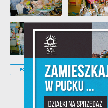
U
S
z
s
N
POWRÓT
DO KATEGORII
UDOSTĘP
N
i
na
P
W
m
w
dz
F