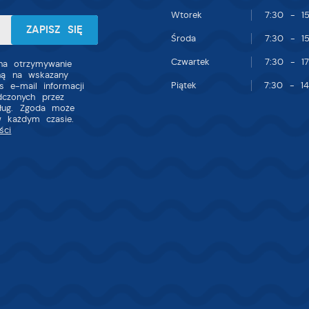
nnych dostawców usług. Firmy te działają w charakterze pośredników
Wtorek
7:30 - 15
rezentujących nasze treści w postaci wiadomości, ofert, komunikatów
ediów społecznościowych.
Środa
7:30 - 15
Czwartek
7:30 - 17
a otrzymywanie
zną na wskazany
Piątek
7:30 - 14
s e-mail informacji
dczonych przez
sług. Zgoda może
w każdym czasie.
ści