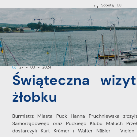
Przejdź do menu.
Przejdź do wyszukiwarki.
Przejdź do treści.
Przejdź do ustawień wielkości czcionki.
Włącz wersję kontrastową strony.
Sobota, 08
sierpnia 2026
21
Pochmurno
O MIEŚCI
Strona główna
Aktualności
Świąteczna wizyta w przedsz
27 - 03 - 2024
Świąteczna wizy
żłobku
Burmistrz Miasta Puck Hanna Pruchniewska złożył
Samorządowego oraz Puckiego Klubu Maluch Przeka
dostarczyli Kurt Krömer i Walter Nüßler - Vielen