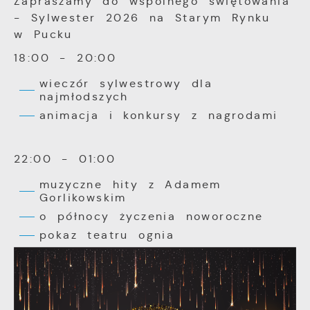
Zapraszamy do wspólnego świętowania
aktualności na stronach naszych partnerów.
użytkowników. Zgromadzone informacje są
- Sylwester 2026 na Starym Rynku
przetwarzane w formie zanonimizowanej.
Promocyjne pliki cookies służą do
w Pucku
Więcej
Wyrażenie zgody na analityczne pliki
prezentowania Ci naszych komunikatów na
cookies gwarantuje dostępność wszystkich
podstawie analizy Twoich upodobań oraz
18:00 - 20:00
funkcjonalności.
Twoich zwyczajów dotyczących przeglądanej
wieczór sylwestrowy dla
witryny internetowej. Treści promocyjne
najmłodszych
mogą pojawić się na stronach podmiotów
trzecich lub firm będących naszymi
animacja i konkursy z nagrodami
partnerami oraz innych dostawców usług.
Firmy te działają w charakterze
pośredników prezentujących nasze treści w
22:00 - 01:00
postaci wiadomości, ofert, komunikatów
muzyczne hity z Adamem
mediów społecznościowych.
Gorlikowskim
o północy życzenia noworoczne
pokaz teatru ognia