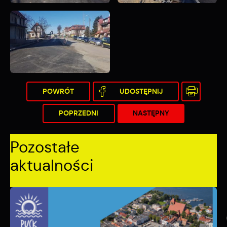
POWRÓT
UDOSTĘPNIJ
POPRZEDNI
NASTĘPNY
Pozostałe
aktualności