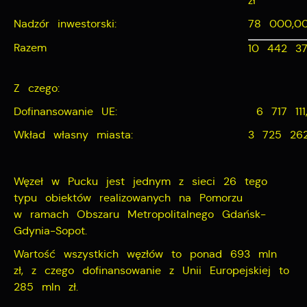
zł
Nadzór inwestorski:
78 000,00
Razem
10 442 37
Z czego:
Dofinansowanie UE:
6 717 111,
Wkład własny miasta:
3 725 262
Węzeł w Pucku jest jednym z sieci 26 tego
typu obiektów realizowanych na Pomorzu
w ramach Obszaru Metropolitalnego Gdańsk-
Gdynia-Sopot.
Wartość wszystkich węzłów to ponad 693 mln
zł, z czego dofinansowanie z Unii Europejskiej to
285 mln zł.