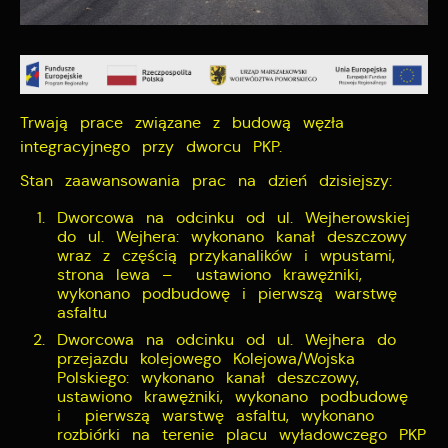
Twoich zwyczajów dotyczących przeglądanej witryny
internetowej. Treści promocyjne mogą pojawić się na
stronach podmiotów trzecich lub firm będących naszymi
partnerami oraz innych dostawców usług. Firmy te działaj
w charakterze pośredników prezentujących nasze treści w
postaci wiadomości, ofert, komunikatów mediów
Trwają prace związane z budową węzła
społecznościowych.
integracyjnego przy dworcu PKP.
Stan zaawansowania prac na dzień dzisiejszy:
Dworcowa na odcinku od ul. Wejherowskiej
do ul. Wejhera: wykonano kanał deszczowy
wraz z częścią przykanalików i wpustami,
strona lewa – ustawiono krawężniki,
wykonano podbudowę i pierwszą warstwę
asfaltu
Dworcowa na odcinku od ul. Wejhera do
przejazdu kolejowego Kolejowa/Wojska
Polskiego: wykonano kanał deszczowy,
ustawiono krawężniki, wykonano podbudowę
i pierwszą warstwę asfaltu, wykonano
rozbiórki na terenie placu wyładowczego PKP