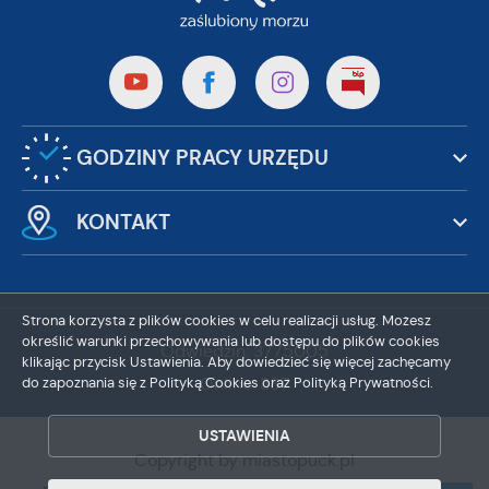
GODZINY PRACY URZĘDU
KONTAKT
Strona korzysta z plików cookies w celu realizacji usług. Możesz
określić warunki przechowywania lub dostępu do plików cookies
Odwiedzin: 3775005
klikając przycisk Ustawienia. Aby dowiedzieć się więcej zachęcamy
Online: 387
do zapoznania się z Polityką Cookies oraz Polityką Prywatności.
ZAPISZ WYBRANE
USTAWIENIA
ZEZWÓL NA WSZYSTKIE
Copyright by miastopuck.pl