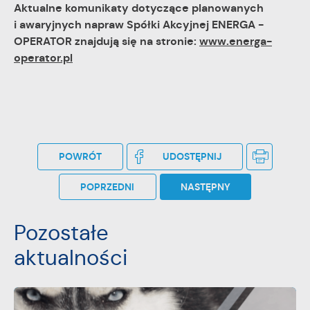
Aktualne komunikaty dotyczące planowanych
stronach podmiotów trzecich lub firm będących naszymi
partnerami oraz innych dostawców usług. Firmy te działają w
i awaryjnych napraw Spółki Akcyjnej ENERGA -
charakterze pośredników prezentujących nasze treści w
OPERATOR znajdują się na stronie:
www.energa-
postaci wiadomości, ofert, komunikatów mediów
operator.pl
społecznościowych.
POWRÓT
UDOSTĘPNIJ
POPRZEDNI
NASTĘPNY
Pozostałe
aktualności