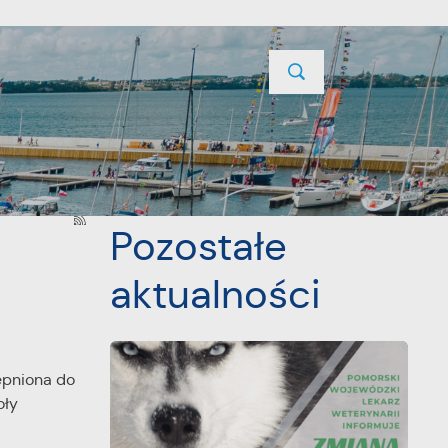
TYCJE
PROJEKTY UNIJNE
KONTAKT
POPRZEDNI
NASTĘPNY
Pozostałe
aktualności
tępniona do
oły