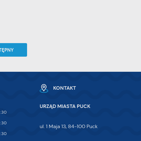
TĘPNY
KONTAKT
URZĄD MIASTA PUCK
5:30
5:30
ul. 1 Maja 13, 84-100 Puck
5:30