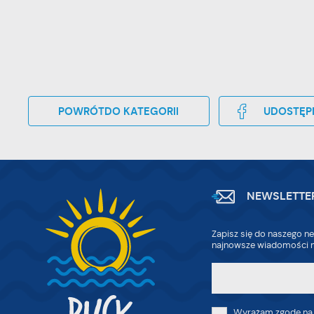
POWRÓT
DO KATEGORII
UDOSTĘP
NEWSLETTE
Zapisz się do naszego ne
najnowsze wiadomości n
Wyrażam zgodę na