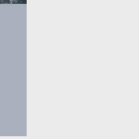
y
ej
te
ci,