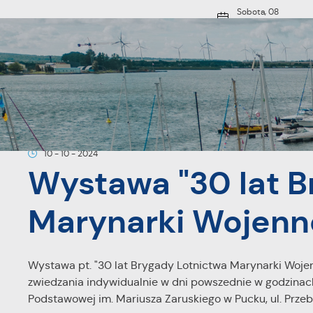
Przejdź do menu.
Przejdź do wyszukiwarki.
Przejdź do treści.
Przejdź do ustawień wielkości czcionki.
Włącz wersję kontrastową strony.
Sobota, 08
sierpnia 2026
18
Pochmurno
O MIEŚCIE
Strona główna
Aktualności
Wystawa "30 lat Brygady Lotnict
10 - 10 - 2024
Wystawa "30 lat B
Marynarki Wojenn
Wystawa pt. "30 lat Brygady Lotnictwa Marynarki Wojenn
zwiedzania indywidualnie w dni powszednie w godzinach 1
Podstawowej im. Mariusza Zaruskiego w Pucku, ul. Prze