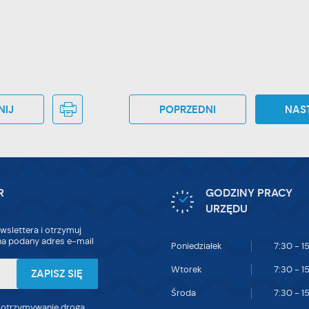
NIJ
POPRZEDNI
NAS
R
GODZINY PRACY
URZĘDU
wslettera i otrzymuj
a podany adres e-mail
Poniedziałek
7:30 - 1
Wtorek
7:30 - 1
Środa
7:30 - 1
 otrzymywanie drogą