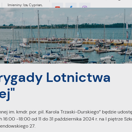
Imieniny: Iza, Cyprian,
Dominik
°C
MIESZKANIEC
TURYSTYKA
INWES
wa Marynarki Wojennej"
rygady Lotnictwa
ej"
ej im. kmdr. por. pil. Karola Trzaski-Durskiego” będzie udos
6:00 -18:00 od 11 do 31 października 2024 r. na I piętrze Szk
bendowskiego 27.