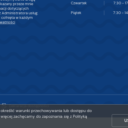
Czwartek
7:30 - 1
skazany przeze mnie
macji dotyczących
Piątek
7:30 - 1
 Administratora usług.
 cofnięta w każdym
ywatności
Deklaracja dostępności
sz określić warunki przechowywania lub dostępu do
ę więcej zachęcamy do zapoznania się z Polityką
U