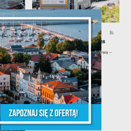
je
03 - 08 - 2026
Mammografia Puck 6.08.2026
Letnia mammograficzna ofensywa –
kobieto, nie czekaj, badaj się! •
06.08.2026 Puck ul...
ń.
ych