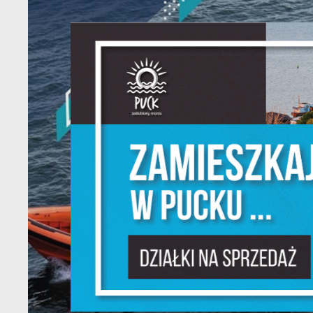
U
Sz
w
N
Ni
um
Pl
W
do
fo
F
Te
pr
pr
Dz
W