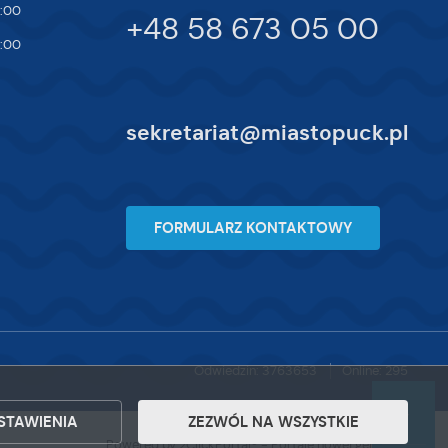
7:00
+48 58 673 05 00
4:00
sekretariat@miastopuck.pl
FORMULARZ KONTAKTOWY
Odwiedzin: 3763653
Online: 295
STAWIENIA
ZEZWÓL NA WSZYSTKIE
Powered by
2ClickPortal®
- Portale nowej generacji