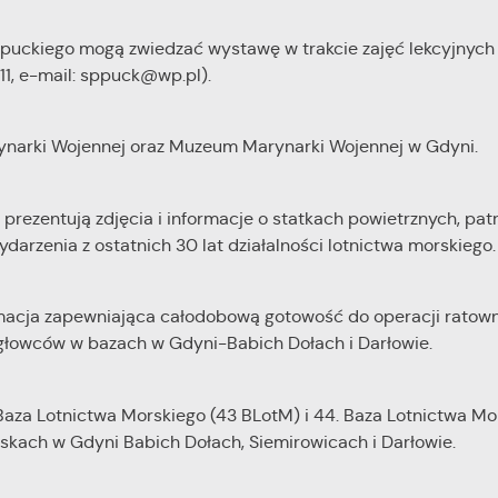
puckiego mogą zwiedzać wystawę w trakcie zajęć lekcyjnych
 11, e-mail: sppuck@wp.pl).
narki Wojennej oraz Muzeum Marynarki Wojennej w Gdyni.
prezentują zdjęcia i informacje o statkach powietrznych, pat
rzenia z ostatnich 30 lat działalności lotnictwa morskiego.
macja zapewniająca całodobową gotowość do operacji ratow
głowców w bazach w Gdyni-Babich Dołach i Darłowie.
za Lotnictwa Morskiego (43 BLotM) i 44. Baza Lotnictwa Mor
skach w Gdyni Babich Dołach, Siemirowicach i Darłowie.