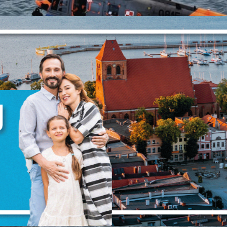
stawienia
anujemy Twoją prywatność. Możesz zmienić ustawienia cookies lub zaakceptować 
szystkie. W dowolnym momencie możesz dokonać zmiany swoich ustawień.
iezbędne
ezbędne pliki cookies służą do prawidłowego funkcjonowania strony internetowej i
ożliwiają Ci komfortowe korzystanie z oferowanych przez nas usług.
iki cookies odpowiadają na podejmowane przez Ciebie działania w celu m.in.
ięcej
stosowania Twoich ustawień preferencji prywatności, logowania czy wypełniania
rmularzy. Dzięki plikom cookies strona, z której korzystasz, może działać bez zakłóce
unkcjonalne i personalizacyjne
go typu pliki cookies umożliwiają stronie internetowej zapamiętanie wprowadzon
zez Ciebie ustawień oraz personalizację określonych funkcjonalności czy
ezentowanych treści.
ZAPISZ WYBRANE
ięki tym plikom cookies możemy zapewnić Ci większy komfort korzystania z
ięcej