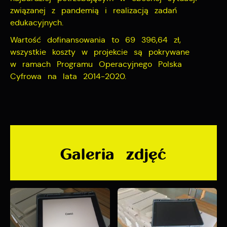
związanej z pandemią i realizacją zadań
edukacyjnych.
Wartość dofinansowania to 69 396,64 zł,
wszystkie koszty w projekcie są pokrywane
w ramach Programu Operacyjnego Polska
Cyfrowa na lata 2014-2020.
Galeria zdjęć