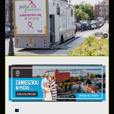
03 - 08 - 2026
Mammografia Puck 6.08.2026
Letnia mammograficzna ofensywa –
kobieto, nie czekaj, badaj się! •
06.08.2026 Puck ul...