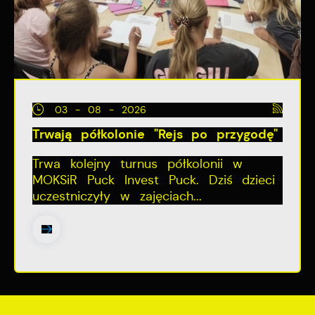
03 - 08 - 2026
Trwają półkolonie "Rejs po przygodę"
Trwa kolejny turnus półkolonii w
MOKSiR Puck Invest Puck. Dziś dzieci
uczestniczyły w zajęciach...