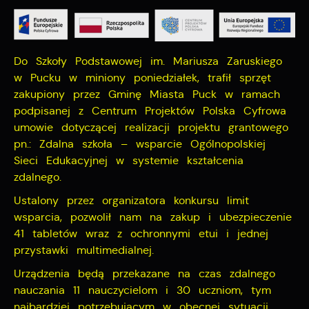
naszych komunikatów na podstawie analizy Twoich
upodobań oraz Twoich zwyczajów dotyczących
przeglądanej witryny internetowej. Treści promocyjne
mogą pojawić się na stronach podmiotów trzecich lub
firm będących naszymi partnerami oraz innych
Do Szkoły Podstawowej im. Mariusza Zaruskiego
dostawców usług. Firmy te działają w charakterze
w Pucku w miniony poniedziałek, trafił sprzęt
pośredników prezentujących nasze treści w postaci
zakupiony przez Gminę Miasta Puck w ramach
wiadomości, ofert, komunikatów mediów
podpisanej z Centrum Projektów Polska Cyfrowa
społecznościowych.
umowie dotyczącej realizacji projektu grantowego
pn.: Zdalna szkoła – wsparcie Ogólnopolskiej
Sieci Edukacyjnej w systemie kształcenia
zdalnego.
Ustalony przez organizatora konkursu limit
wsparcia, pozwolił nam na zakup i ubezpieczenie
41 tabletów wraz z ochronnymi etui i jednej
przystawki multimedialnej.
Urządzenia będą przekazane na czas zdalnego
nauczania 11 nauczycielom i 30 uczniom, tym
najbardziej potrzebującym w obecnej sytuacji