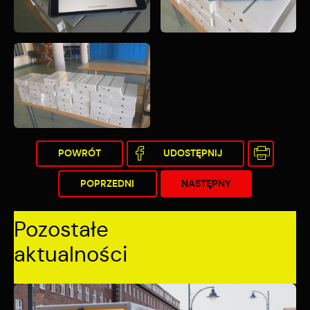
POWRÓT
UDOSTĘPNIJ
POPRZEDNI
NASTĘPNY
Pozostałe
aktualności