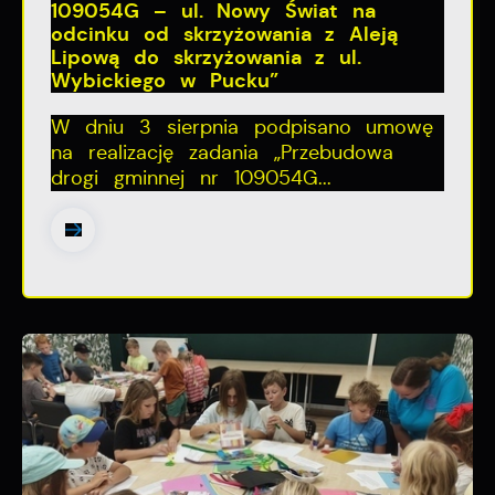
109054G – ul. Nowy Świat na
odcinku od skrzyżowania z Aleją
Lipową do skrzyżowania z ul.
Wybickiego w Pucku”
W dniu 3 sierpnia podpisano umowę
na realizację zadania „Przebudowa
drogi gminnej nr 109054G...