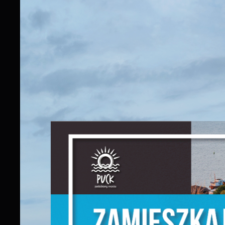
S
j
N
N
u
P