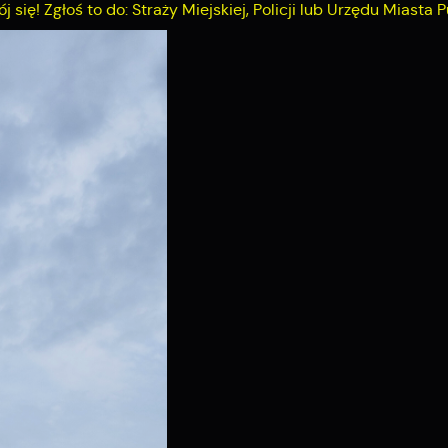
się! Zgłoś to do: Straży Miejskiej, Policji lub Urzędu Miasta P