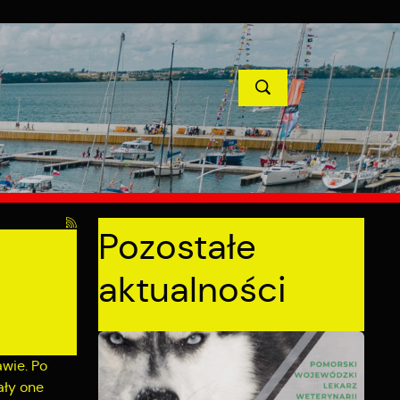
TYCJE
PROJEKTY UNIJNE
KONTAKT
POPRZEDNI
NASTĘPNY
Pozostałe
aktualności
wie. Po
ały one