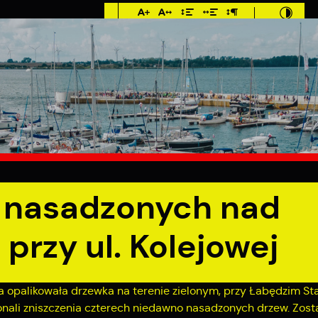
Imieniny: Sława,
Jakub, Stefan
2°C
MIESZKANIEC
TURYSTYKA
INWES
ad Łabędzim Stawem przy ul. Kolejowej
w nasadzonych nad
rzy ul. Kolejowej
opalikowała drzewka na terenie zielonym, przy Łabędzim Sta
nali zniszczenia czterech niedawno nasadzonych drzew. Zost