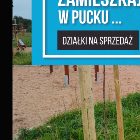
W
d
f
F
T
w
f
D
W
f
p
g
A
A
p
C
W
w
w
i
f
R
d
D
a
P
W
p