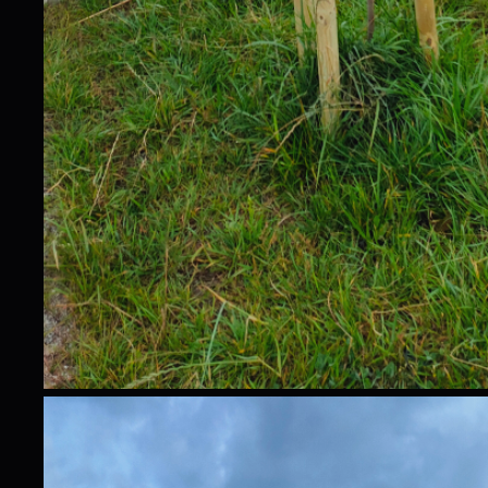
w
t
t
w