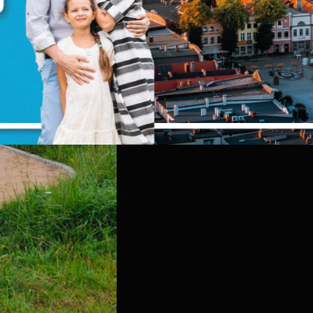
ięcej
ostosowania Twoich ustawień preferencji prywatności, logowania czy wypełniania
ormularzy. Dzięki plikom cookies strona, z której korzystasz, może działać bez zakłóce
unkcjonalne i personalizacyjne
ego typu pliki cookies umożliwiają stronie internetowej zapamiętanie
prowadzonych przez Ciebie ustawień oraz personalizację określonych
unkcjonalności czy prezentowanych treści.
zięki tym plikom cookies możemy zapewnić Ci większy komfort korzystania z
ięcej
unkcjonalności naszej strony poprzez dopasowanie jej do Twoich indywidualnych
ZAPISZ WYBRANE
referencji. Wyrażenie zgody na funkcjonalne i personalizacyjne pliki cookies
warantuje dostępność większej ilości funkcji na stronie.
nalityczne
ZEZWÓL NA WSZYSTKIE
nalityczne pliki cookies pomagają nam rozwijać się i dostosowywać do Twoich
otrzeb.
ookies analityczne pozwalają na uzyskanie informacji w zakresie wykorzystywania
ięcej
itryny internetowej, miejsca oraz częstotliwości, z jaką odwiedzane są nasze serwis
ww. Dane pozwalają nam na ocenę naszych serwisów internetowych pod względe
ch popularności wśród użytkowników. Zgromadzone informacje są przetwarzane w
ormie zanonimizowanej. Wyrażenie zgody na analityczne pliki cookies gwarantuje
eklamowe
ostępność wszystkich funkcjonalności.
zięki reklamowym plikom cookies prezentujemy Ci najciekawsze informacje i
ktualności na stronach naszych partnerów.
romocyjne pliki cookies służą do prezentowania Ci naszych komunikatów na
ięcej
odstawie analizy Twoich upodobań oraz Twoich zwyczajów dotyczących przeglądan