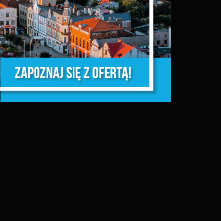
ń.
y
m
ej