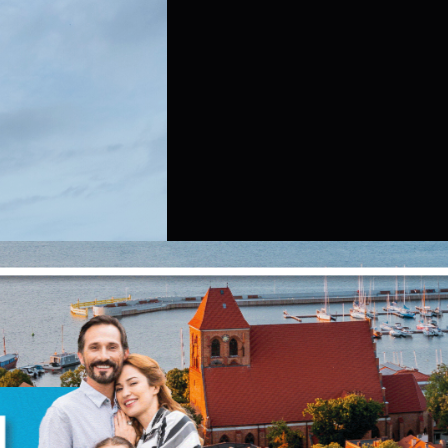
Ustawienia
zanujemy Twoją prywatność. Możesz zmienić ustawienia cookies lub zaakceptować
e wszystkie. W dowolnym momencie możesz dokonać zmiany swoich ustawień.
iezbędne
iezbędne pliki cookies służą do prawidłowego funkcjonowania strony internetowej 
możliwiają Ci komfortowe korzystanie z oferowanych przez nas usług.
liki cookies odpowiadają na podejmowane przez Ciebie działania w celu m.in.