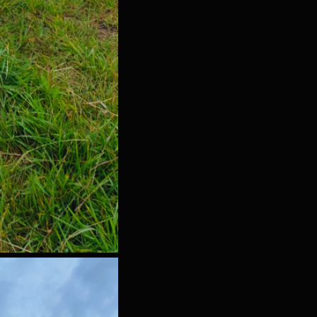
itryny internetowej. Treści promocyjne mogą pojawić się na stronach podmiotów
rzecich lub firm będących naszymi partnerami oraz innych dostawców usług. Firmy
e działają w charakterze pośredników prezentujących nasze treści w postaci
iadomości, ofert, komunikatów mediów społecznościowych.