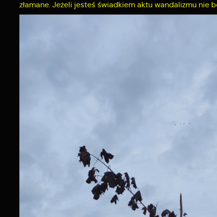
złamane. Jeżeli jesteś świadkiem aktu wandalizmu nie bój 