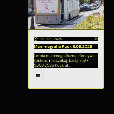
03 - 08 - 2026
Mammografia Puck 6.08.2026
Letnia mammograficzna ofensywa –
kobieto, nie czekaj, badaj się! •
06.08.2026 Puck ul...