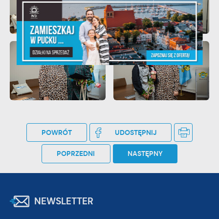
POWRÓT
UDOSTĘPNIJ
POPRZEDNI
NASTĘPNY
NEWSLETTER