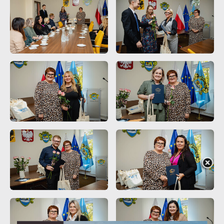
Promocyjne pliki cookies służą do prezentowania Ci naszych
Więcej
komunikatów na podstawie analizy Twoich upodobań oraz
Twoich zwyczajów dotyczących przeglądanej witryny
internetowej. Treści promocyjne mogą pojawić się na
stronach podmiotów trzecich lub firm będących naszymi
partnerami oraz innych dostawców usług. Firmy te działają w
charakterze pośredników prezentujących nasze treści w
postaci wiadomości, ofert, komunikatów mediów
społecznościowych.