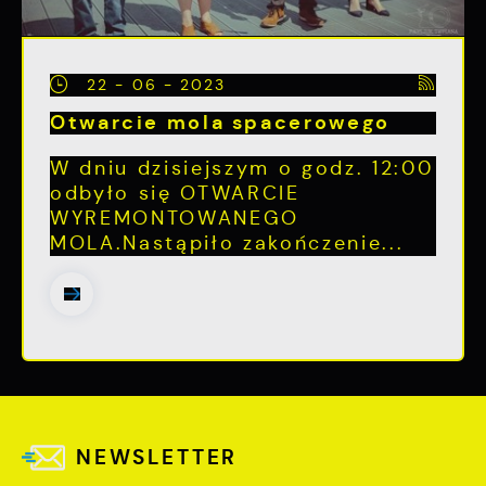
22 - 06 - 2023
Otwarcie mola spacerowego
W dniu dzisiejszym o godz. 12:00
odbyło się OTWARCIE
WYREMONTOWANEGO
MOLA.Nastąpiło zakończenie...
NEWSLETTER