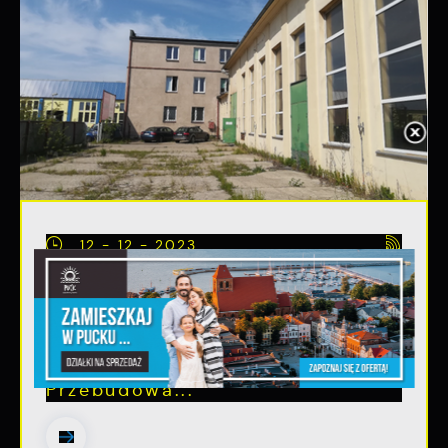
12 - 12 - 2023
Puckie Centrum Kultury
W listopadzie 2023 roku Gmina
Miasta Puck złożyła wniosek o
dofinansowanie zadania pn.
Przebudowa...