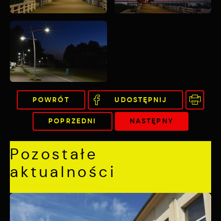
POWRÓT
UDOSTĘPNIJ
POPRZEDNI
NASTĘPNY
Pozostałe
aktualności