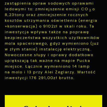
zastąpienia opraw sodowych oprawami
są przetwarzane w formie zanonimizowanej.
aktualności na stronach naszych partnerów.
Wyrażenie zgody na analityczne pliki cookies
ledowymi to: zmniejszenie emisji CO
o
Promocyjne pliki cookies służą do
2
Więcej
gwarantuje dostępność wszystkich
8,23tony oraz zmniejszenie rocznych
prezentowania Ci naszych komunikatów na
funkcjonalności.
podstawie analizy Twoich upodobań oraz
kosztów utrzymania oświetlenia (energia
Twoich zwyczajów dotyczących przeglądanej
+konserwacja) o 9102zł w skali roku. Ta
witryny internetowej. Treści promocyjne mogą
inwestycja wpływa także na poprawę
pojawić się na stronach podmiotów trzecich
bezpieczeństwa wszystkich użytkowników
lub firm będących naszymi partnerami oraz
mola spacerowego, gdyż wymieniono (już
innych dostawców usług. Firmy te działają w
w złym stanie) instalację elektryczną.
charakterze pośredników prezentujących nasze
treści w postaci wiadomości, ofert,
Nowoczesne słupy i oprawy dodatkowo
komunikatów mediów społecznościowych.
upiększają tak ważne na mapie Pucka
miejsce. Łącznie wymieniono 14 lamp
na molo i 13 przy Alei Żeglarzy. Wartość
inwestycji 176 291,00zł brutto.