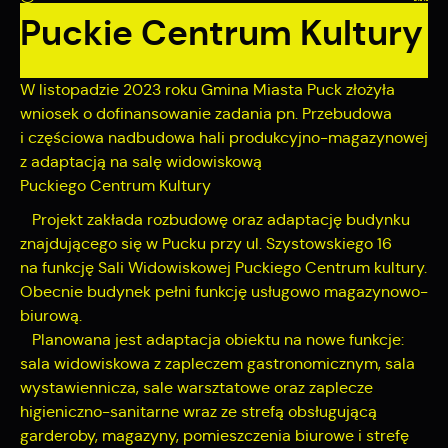
zapamiętanie wprowadzonych przez Ciebie ustawień oraz
Puckie Centrum Kultury
personalizację określonych funkcjonalności czy
prezentowanych treści.
Dzięki tym plikom cookies możemy zapewnić Ci większy
Więcej
W listopadzie 2023 roku Gmina Miasta Puck złożyła
komfort korzystania z funkcjonalności naszej strony poprzez
wniosek o dofinansowanie zadania pn. Przebudowa
dopasowanie jej do Twoich indywidualnych preferencji.
i częściowa nadbudowa hali produkcyjno-magazynowej
Wyrażenie zgody na funkcjonalne i personalizacyjne pliki
Analityczne
cookies gwarantuje dostępność większej ilości funkcji na
z adaptacją na salę widowiskową
stronie.
Analityczne pliki cookies pomagają nam rozwijać się i
Puckiego Centrum Kultury
dostosowywać do Twoich potrzeb.
Projekt zakłada rozbudowę oraz adaptację budynku
Cookies analityczne pozwalają na uzyskanie informacji w
Więcej
znajdującego się w Pucku przy ul. Szystowskiego 16
zakresie wykorzystywania witryny internetowej, miejsca oraz
na funkcję Sali Widowiskowej Puckiego Centrum kultury.
częstotliwości, z jaką odwiedzane są nasze serwisy www.
Obecnie budynek pełni funkcję usługowo magazynowo-
Dane pozwalają nam na ocenę naszych serwisów
Reklamowe
internetowych pod względem ich popularności wśród
biurową.
użytkowników. Zgromadzone informacje są przetwarzane w
Dzięki reklamowym plikom cookies prezentujemy Ci
Planowana jest adaptacja obiektu na nowe funkcje:
formie zanonimizowanej. Wyrażenie zgody na analityczne pliki
najciekawsze informacje i aktualności na stronach naszych
sala widowiskowa z zapleczem gastronomicznym, sala
cookies gwarantuje dostępność wszystkich funkcjonalności.
partnerów.
wystawiennicza, sale warsztatowe oraz zaplecze
Promocyjne pliki cookies służą do prezentowania Ci naszych
higieniczno-sanitarne wraz ze strefą obsługującą
Więcej
komunikatów na podstawie analizy Twoich upodobań oraz
garderoby, magazyny, pomieszczenia biurowe i strefę
Twoich zwyczajów dotyczących przeglądanej witryny