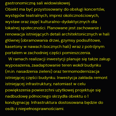
gastronomiczną sali widowiskowej.
internetowej. Treści promocyjne mogą pojawić się na
Obiekt ma być przystosowany do obsługi koncertów,
stronach podmiotów trzecich lub firm będących naszymi
występów teatralnych, imprez okolicznościowych,
partnerami oraz innych dostawców usług. Firmy te działają w
charakterze pośredników prezentujących nasze treści w
wystaw oraz zajęć kulturalno-dydaktycznych dla
postaci wiadomości, ofert, komunikatów mediów
lokalnej społeczności. Planowane jest zachowanie i
społecznościowych.
renowacja istniejących detali architektonicznych w hali
głównej (obramowania drzwi, gzymsy podsufitowe,
kasetony w nawach bocznych hali) wraz z potrójnym
portalem w zachodniej części pomieszczenia.
W ramach realizacji inwestycji planuje się także zakup
wyposażenia, zaadaptowanie teren wokół budynku
(m.in. nasadzenia zieleni) oraz termomodernizacja
istniejącej części budynku. Inwestycja zakłada remont
istniejącej infrastruktury, natomiast w celu
powiększenia powierzchni użytkowej projektuje się
nadbudowę północnego skrzydła obiektu o 1
kondygnację. Infrastruktura dostosowana będzie do
osób z niepełnosprawnościami.