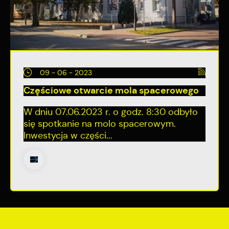
09 - 06 - 2023
Częściowe otwarcie mola spacerowego
W dniu 07.06.2023 r. o godz. 8:30 odbyło
się spotkanie na molo spacerowym.
Inwestycja w części...