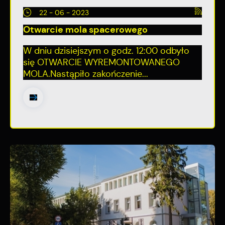
22 - 06 - 2023
Otwarcie mola spacerowego
W dniu dzisiejszym o godz. 12:00 odbyło
się OTWARCIE WYREMONTOWANEGO
MOLA.Nastąpiło zakończenie...