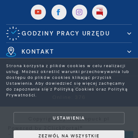
GODZINY PRACY URZĘDU
KONTAKT
Strona korzysta z plików cookies w celu realizacji
usług. Możesz określić warunki przechowywania lub
dostępu do plików cookies klikając przycisk
Ustawienia. Aby dowiedzieć się więcej zachęcamy
Odwiedzin: 3732040
do zapoznania się z Polityką Cookies oraz Polityką
Prywatności.
Online: 376
ZAPISZ WYBRANE
USTAWIENIA
Copyright by miastopuck.pl
ZEZWÓL NA WSZYSTKIE
Powered by
2ClickPortal®
- Portale nowej generacji
ZEZWÓL NA WSZYSTKIE