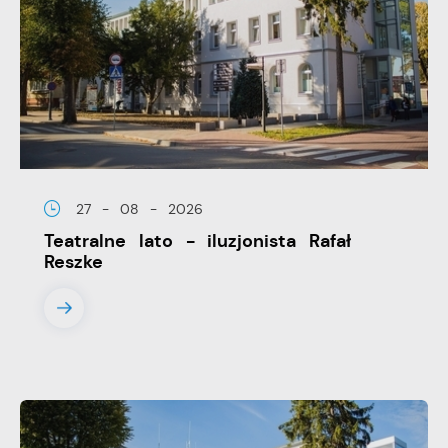
przeglądanej witryny internetowej. Treści promocyjne
mogą pojawić się na stronach podmiotów trzecich lub
firm będących naszymi partnerami oraz innych
dostawców usług. Firmy te działają w charakterze
pośredników prezentujących nasze treści w postaci
wiadomości, ofert, komunikatów mediów
społecznościowych.
27 - 08 - 2026
Teatralne lato - iluzjonista Rafał
Reszke