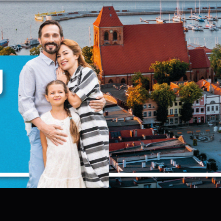
zanujemy Twoją prywatność. Możesz zmienić ustawienia cookies lub zaakceptować
e wszystkie. W dowolnym momencie możesz dokonać zmiany swoich ustawień.
iezbędne
iezbędne pliki cookies służą do prawidłowego funkcjonowania strony internetowej 
możliwiają Ci komfortowe korzystanie z oferowanych przez nas usług.
liki cookies odpowiadają na podejmowane przez Ciebie działania w celu m.in.
ięcej
ostosowania Twoich ustawień preferencji prywatności, logowania czy wypełniania
ormularzy. Dzięki plikom cookies strona, z której korzystasz, może działać bez zakłóce
unkcjonalne i personalizacyjne
ego typu pliki cookies umożliwiają stronie internetowej zapamiętanie
prowadzonych przez Ciebie ustawień oraz personalizację określonych
unkcjonalności czy prezentowanych treści.
ZAPISZ WYBRANE
zięki tym plikom cookies możemy zapewnić Ci większy komfort korzystania z
ięcej
ZEZWÓL NA WSZYSTKIE
unkcjonalności naszej strony poprzez dopasowanie jej do Twoich indywidualnych
referencji. Wyrażenie zgody na funkcjonalne i personalizacyjne pliki cookies
warantuje dostępność większej ilości funkcji na stronie.