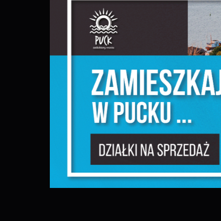
S
j
N
N
u
P
W
d
f
F
T
w
f
D
W
f
p
g