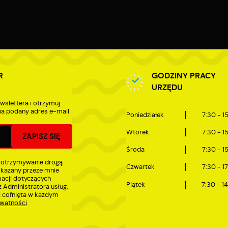
nalityczne
nalityczne pliki cookies pomagają nam rozwijać się i dostosowywać do Twoich
otrzeb.
ookies analityczne pozwalają na uzyskanie informacji w zakresie wykorzystywania
ięcej
itryny internetowej, miejsca oraz częstotliwości, z jaką odwiedzane są nasze serwis
ww. Dane pozwalają nam na ocenę naszych serwisów internetowych pod względe
ch popularności wśród użytkowników. Zgromadzone informacje są przetwarzane w
R
GODZINY PRACY
ormie zanonimizowanej. Wyrażenie zgody na analityczne pliki cookies gwarantuje
eklamowe
URZĘDU
ostępność wszystkich funkcjonalności.
zięki reklamowym plikom cookies prezentujemy Ci najciekawsze informacje i
wslettera i otrzymuj
ktualności na stronach naszych partnerów.
a podany adres e-mail
Poniedziałek
7:30 - 1
romocyjne pliki cookies służą do prezentowania Ci naszych komunikatów na
Wtorek
7:30 - 1
ięcej
odstawie analizy Twoich upodobań oraz Twoich zwyczajów dotyczących przeglądan
itryny internetowej. Treści promocyjne mogą pojawić się na stronach podmiotów
Środa
7:30 - 1
rzecich lub firm będących naszymi partnerami oraz innych dostawców usług. Firmy
 otrzymywanie drogą
e działają w charakterze pośredników prezentujących nasze treści w postaci
Czwartek
7:30 - 1
skazany przeze mnie
iadomości, ofert, komunikatów mediów społecznościowych.
macji dotyczących
Piątek
7:30 - 1
 Administratora usług.
 cofnięta w każdym
ywatności