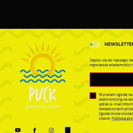
A
A
p
C
W
w
w
i
NEWSLETTE
f
R
d
D
Zapisz się do naszego ne
a
najnowsze wiadomości n
P
W
p
w
t
Wyrażam zgodę na
t
elektroniczną na w
w
adres e-mail infor
świadczonych przez
Zgoda może zostać
czasie.
Polityka pr