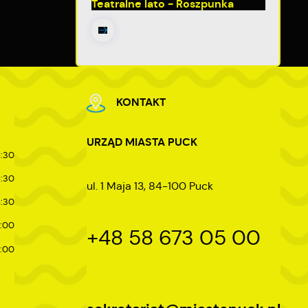
Teatralne lato - Roszpunka
y
m
KONTAKT
URZĄD MIASTA PUCK
5:30
5:30
ul. 1 Maja 13, 84-100 Puck
ej
5:30
7:00
+48 58 673 05 00
4:00