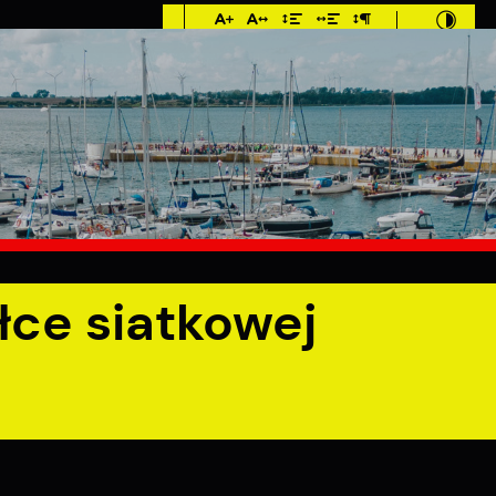
Imieniny: Sława,
Jakub, Stefan
0°C
MIESZKANIEC
TURYSTYKA
INWES
odziczek
łce siatkowej