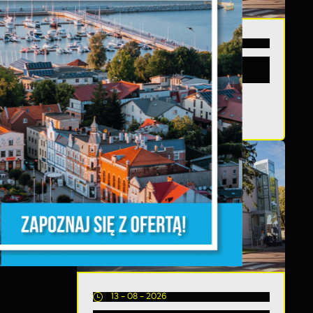
20 - 08 - 2026
Teatralne lato - Zdrowo i
kolorowo
i
ń.
13 - 08 - 2026