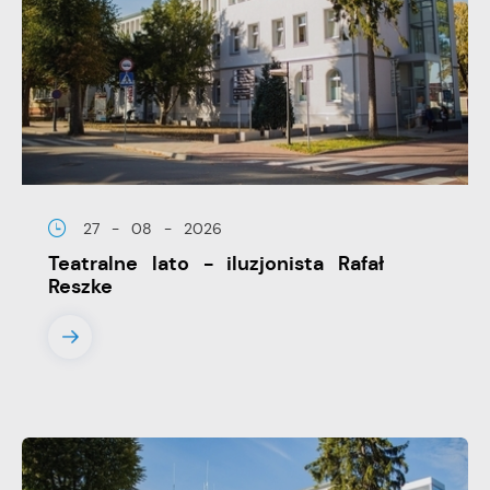
przeglądanej witryny internetowej. Treści promocyjne
mogą pojawić się na stronach podmiotów trzecich lub
firm będących naszymi partnerami oraz innych
dostawców usług. Firmy te działają w charakterze
pośredników prezentujących nasze treści w postaci
wiadomości, ofert, komunikatów mediów
społecznościowych.
27 - 08 - 2026
Teatralne lato - iluzjonista Rafał
Reszke