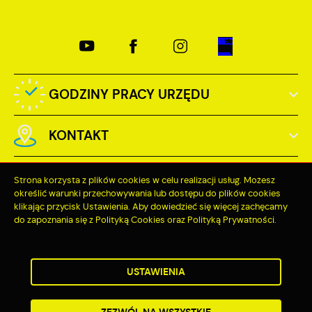
GODZINY PRACY URZĘDU
KONTAKT
Strona korzysta z plików cookies w celu realizacji usług. Możesz
określić warunki przechowywania lub dostępu do plików cookies
klikając przycisk Ustawienia. Aby dowiedzieć się więcej zachęcamy
Odwiedzin: 3738306
do zapoznania się z Polityką Cookies oraz Polityką Prywatności.
Online: 232
ZAPISZ WYBRANE
USTAWIENIA
ZEZWÓL NA WSZYSTKIE
Copyright by miastopuck.pl
Powered by
2ClickPortal®
- Portale nowej generacji