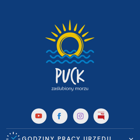
GODZINY PRACY URZĘDU