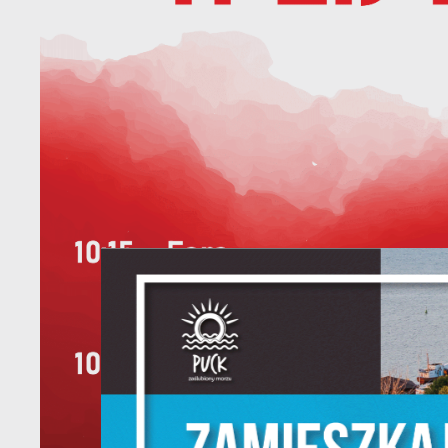
U
Sz
w
N