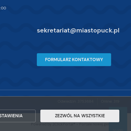
4:00
sekretariat@miastopuck.pl
FORMULARZ KONTAKTOWY
Odwiedzin: 3753684
Online: 319
STAWIENIA
ZEZWÓL NA WSZYSTKIE
Powered by
2ClickPortal®
- Portale nowej generacji
DO GÓRY