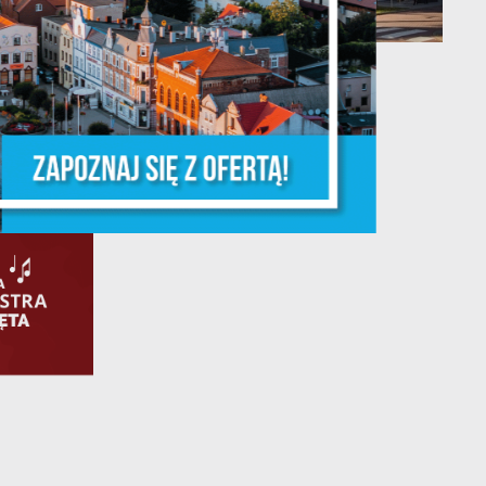
13 - 08 - 2026
Teatralne lato - Roszpunka
ń.
ych