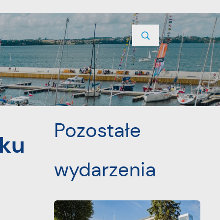
TYCJE
PROJEKTY UNIJNE
KONTAKT
POPRZEDNI
NASTĘPNY
Pozostałe
cku
wydarzenia