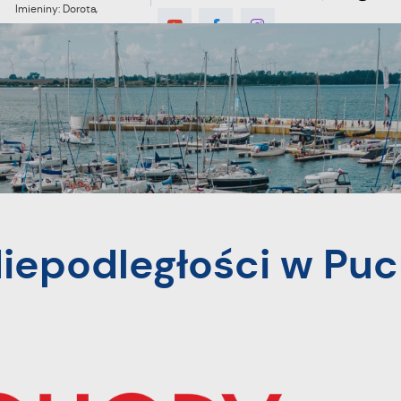
Imieniny: Dorota,
Konrad, Kajetan
5°C
MIESZKANIEC
TURYSTYKA
INWES
 Pucku
iepodległości w Pu