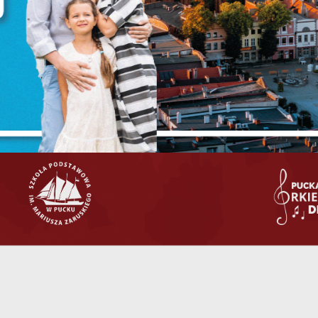
ezbędne pliki cookies służą do prawidłowego funkcjonowania strony internetowej i
ożliwiają Ci komfortowe korzystanie z oferowanych przez nas usług.
iki cookies odpowiadają na podejmowane przez Ciebie działania w celu m.in.
ięcej
stosowania Twoich ustawień preferencji prywatności, logowania czy wypełniania
rmularzy. Dzięki plikom cookies strona, z której korzystasz, może działać bez zakłóce
unkcjonalne i personalizacyjne
ZAPISZ WYBRANE
go typu pliki cookies umożliwiają stronie internetowej zapamiętanie wprowadzon
zez Ciebie ustawień oraz personalizację określonych funkcjonalności czy
ZEZWÓL NA WSZYSTKIE
ezentowanych treści.
ięki tym plikom cookies możemy zapewnić Ci większy komfort korzystania z
ięcej
nkcjonalności naszej strony poprzez dopasowanie jej do Twoich indywidualnych
eferencji. Wyrażenie zgody na funkcjonalne i personalizacyjne pliki cookies
arantuje dostępność większej ilości funkcji na stronie.
nalityczne
alityczne pliki cookies pomagają nam rozwijać się i dostosowywać do Twoich
trzeb.