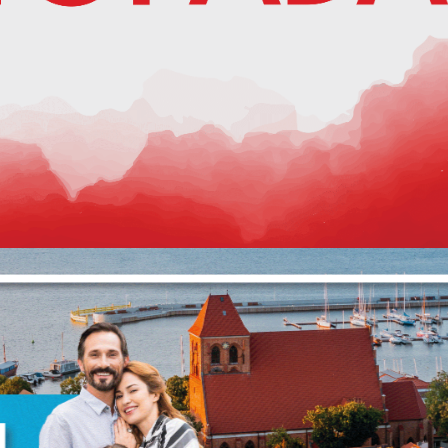
stawienia
anujemy Twoją prywatność. Możesz zmienić ustawienia cookies lub zaakceptować 
szystkie. W dowolnym momencie możesz dokonać zmiany swoich ustawień.
iezbędne