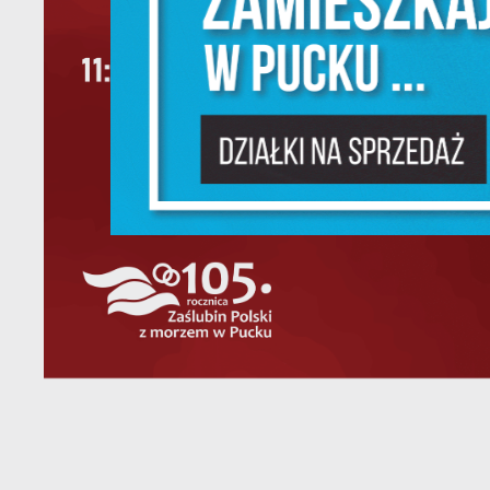
Ni
um
Pl
W
do
fo
F
Te
pr
pr
Dz
W
fu
pr
gw
A
An
po