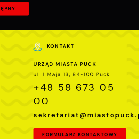
TĘPNY
KONTAKT
URZĄD MIASTA PUCK
0
ul. 1 Maja 13, 84-100 Puck
0
+48 58 673 05
0
00
0
0
sekretariat@miastopuck.
FORMULARZ KONTAKTOWY