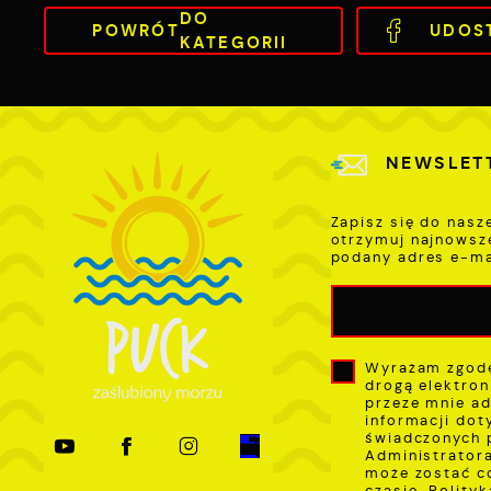
p
DO
POWRÓT
UDOS
k
KATEGORII
NEWSLET
Zapisz się do nasz
otrzymuj najnowsz
podany adres e-ma
Wyrażam zgodę
drogą elektron
przeze mnie ad
informacji dot
świadczonych 
Administratora
może zostać c
czasie.
Polity