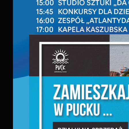
S
l
d
N
N
s
o
P
W
w
p
c
F