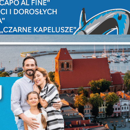
Ustawienia
zanujemy Twoją prywatność. Możesz zmienić ustawienia cookie
ub zaakceptować je wszystkie. W dowolnym momencie możesz
okonać zmiany swoich ustawień.
iezbędne
iezbędne pliki cookies służą do prawidłowego funkcjonowania
trony internetowej i umożliwiają Ci komfortowe korzystanie z
ferowanych przez nas usług.
liki cookies odpowiadają na podejmowane przez Ciebie działani
ięcej
 celu m.in. dostosowania Twoich ustawień preferencji
rywatności, logowania czy wypełniania formularzy. Dzięki pliko
ookies strona, z której korzystasz, może działać bez zakłóceń.
unkcjonalne i personalizacyjne