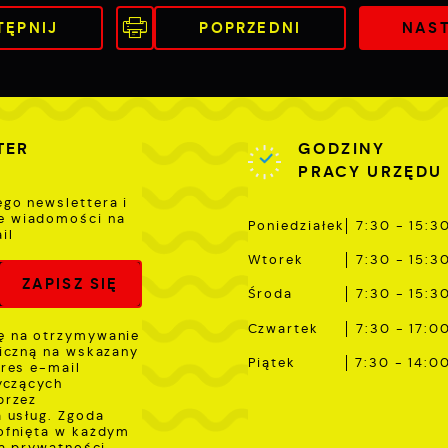
rezentujących nasze treści w postaci wiadomości, ofert,
TĘPNIJ
POPRZEDNI
NAS
omunikatów mediów społecznościowych.
TER
GODZINY
PRACY URZĘDU
ego newslettera i
e wiadomości na
Poniedziałek
7:30 - 15:3
il
Wtorek
7:30 - 15:3
Środa
7:30 - 15:3
Czwartek
7:30 - 17:0
 na otrzymywanie
iczną na wskazany
Piątek
7:30 - 14:0
res e-mail
yczących
przez
 usług. Zgoda
ofnięta w każdym
ka prywatności