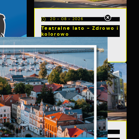
20 - 08 - 2026
Teatralne lato - Zdrowo i
kolorowo
s
a
m
13 - 08 - 2026