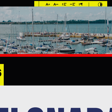
Imieniny: Sława,
Jakub, Stefan
°C
E
MIESZKANIEC
TURYSTYKA
INWEST
6