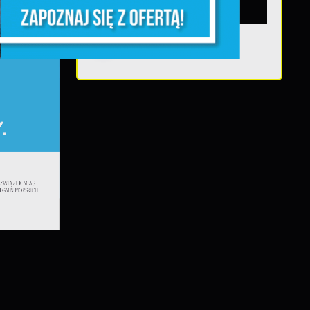
Teatralne lato -
Roszpunka
e
e
e
e
h
i