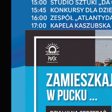
S
z
s
N
N
i
n
P
W
m
w
m
F