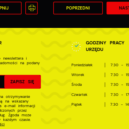
PNIJ
POPRZEDNI
NAS
R
GODZINY PRACY
URZĘDU
 newslettera i
iadomości na podany
Poniedziałek
7:30 - 15
Wtorek
7:30 - 15
Środa
7:30 - 15
Czwartek
7:30 - 17
a otrzymywanie
zną na wskazany
Piątek
7:30 - 14
s e-mail informacji
dczonych przez
sług. Zgoda może
w każdym czasie.
ści