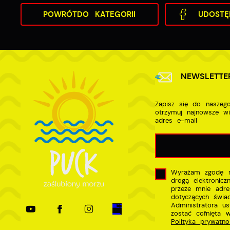
POWRÓT
DO KATEGORII
UDOSTĘ
NEWSLETTE
Zapisz się do naszego
otrzymuj najnowsze w
adres e-mail
Wyrażam zgodę n
drogą elektronic
przeze mnie adre
dotyczących świa
Administratora u
zostać cofnięta 
Polityka prywatno