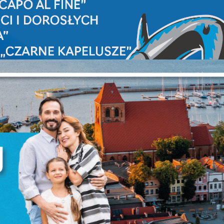
Ustawienia
zanujemy Twoją prywatność. Możesz zmienić ustawienia cookies lub
aakceptować je wszystkie. W dowolnym momencie możesz dokonać zmia
woich ustawień.
iezbędne
iezbędne pliki cookies służą do prawidłowego funkcjonowania strony
nternetowej i umożliwiają Ci komfortowe korzystanie z oferowanych przez
as usług.
liki cookies odpowiadają na podejmowane przez Ciebie działania w celu
ięcej
.in. dostosowania Twoich ustawień preferencji prywatności, logowania czy
ypełniania formularzy. Dzięki plikom cookies strona, z której korzystasz,
oże działać bez zakłóceń.
unkcjonalne i personalizacyjne