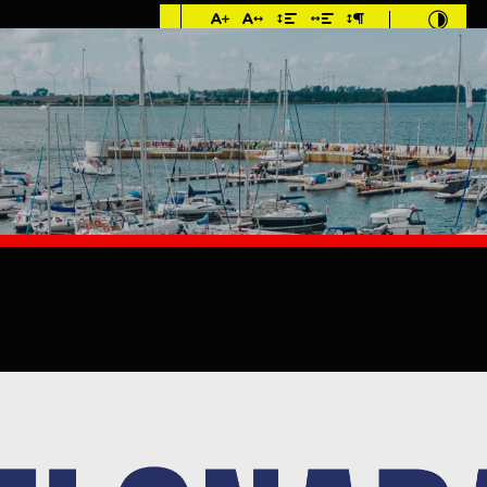
Imieniny: Iza,
Cyprian, Dominik
°C
E
MIESZKANIEC
TURYSTYKA
INWES