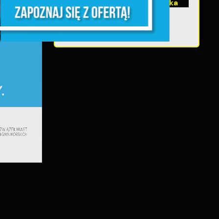
Teatralne lato - Roszpunka
ia
e