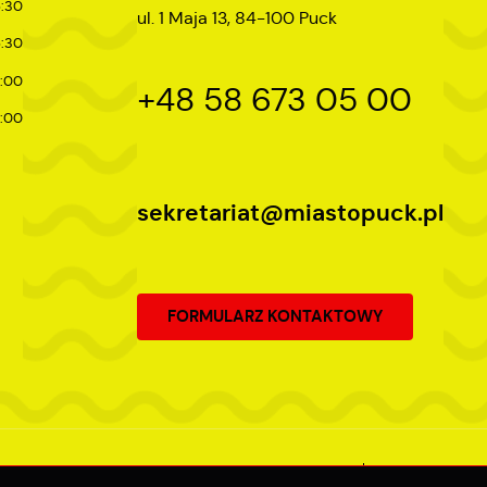
5:30
ul. 1 Maja 13, 84-100 Puck
5:30
7:00
+48 58 673 05 00
4:00
sekretariat@miastopuck.pl
FORMULARZ KONTAKTOWY
Odwiedzin: 3763149
Online: 421