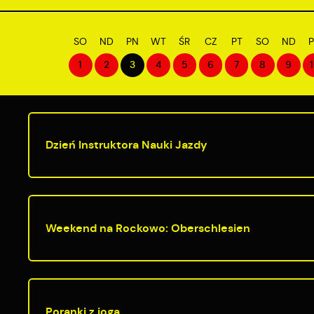
SO
ND
PN
WT
ŚR
CZ
PT
SO
ND
1
2
3
4
5
6
7
8
9
Dzień Instruktora Nauki Jazdy
Weekend na Rockowo: Oberschlesien
Poranki z jogą