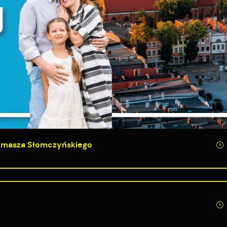
iezbędne pliki cookies służą do prawidłowego funkcjonowania strony internetowej 
możliwiają Ci komfortowe korzystanie z oferowanych przez nas usług.
tku
liki cookies odpowiadają na podejmowane przez Ciebie działania w celu m.in.
ięcej
ostosowania Twoich ustawień preferencji prywatności, logowania czy wypełniania
ormularzy. Dzięki plikom cookies strona, z której korzystasz, może działać bez zakłóce
unkcjonalne i personalizacyjne
ego typu pliki cookies umożliwiają stronie internetowej zapamiętanie
prowadzonych przez Ciebie ustawień oraz personalizację określonych
unkcjonalności czy prezentowanych treści.
ZAPISZ WYBRANE
zięki tym plikom cookies możemy zapewnić Ci większy komfort korzystania z
ięcej
ZEZWÓL NA WSZYSTKIE
unkcjonalności naszej strony poprzez dopasowanie jej do Twoich indywidualnych
omasza Słomczyńskiego
referencji. Wyrażenie zgody na funkcjonalne i personalizacyjne pliki cookies
warantuje dostępność większej ilości funkcji na stronie.
nalityczne
nalityczne pliki cookies pomagają nam rozwijać się i dostosowywać do Twoich
otrzeb.
ookies analityczne pozwalają na uzyskanie informacji w zakresie wykorzystywania
ięcej
itryny internetowej, miejsca oraz częstotliwości, z jaką odwiedzane są nasze serwis