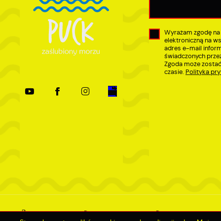
Wyrażam zgodę na
elektroniczną na w
adres e-mail infor
świadczonych przez
Zgoda może zostać
czasie.
Polityka pr
Mapa serwisu
RSS Aktualności
RSS Inwestycje