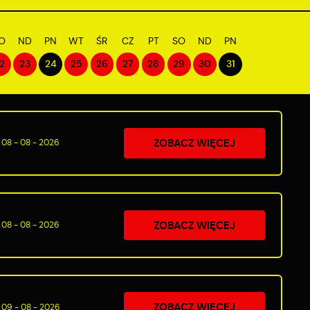
O
ND
PN
WT
ŚR
CZ
PT
SO
ND
PN
2
23
24
25
26
27
28
29
30
31
ZOBACZ WIĘCEJ
08 - 08 - 2026
ZOBACZ WIĘCEJ
08 - 08 - 2026
ZOBACZ WIĘCEJ
09 - 08 - 2026