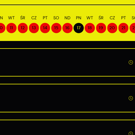
PN
WT
ŚR
CZ
PT
SO
ND
PN
WT
ŚR
CZ
PT
S
10
11
12
13
14
15
16
17
18
19
20
21
2