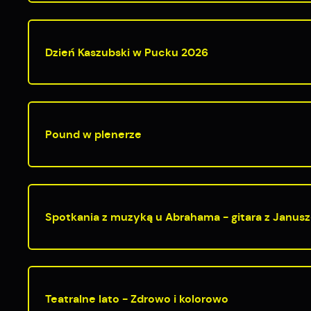
w
i
f
R
d
D
Dzień Kaszubski w Pucku 2026
a
P
W
p
w
t
Pound w plenerze
t
w
Spotkania z muzyką u Abrahama - gitara z Janu
Teatralne lato - Zdrowo i kolorowo