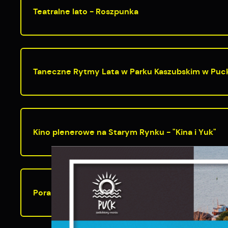
Teatralne lato - Roszpunka
Taneczne Rytmy Lata w Parku Kaszubskim w Puc
Kino plenerowe na Starym Rynku - "Kina i Yuk"
S
j
Poranki z jogą
N