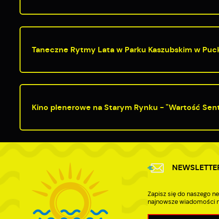
Taneczne Rytmy Lata w Parku Kaszubskim w Puc
Kino plenerowe na Starym Rynku - "Wartość Sen
NEWSLETTE
Zapisz się do naszego ne
najnowsze wiadomości n