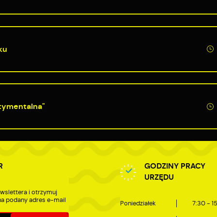
ku
tymentalna"
R
GODZINY PRACY
URZĘDU
wslettera i otrzymuj
a podany adres e-mail
Poniedziałek
7:30 - 1