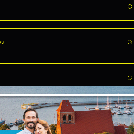
ku
Ustawienia
zanujemy Twoją prywatność. Możesz zmienić ustawienia cookies lub zaakceptować
e wszystkie. W dowolnym momencie możesz dokonać zmiany swoich ustawień.
iezbędne