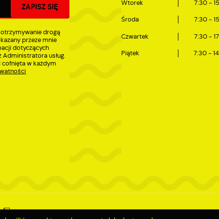
Wtorek
7:30 - 1
Środa
7:30 - 1
 otrzymywanie drogą
Czwartek
7:30 - 1
skazany przeze mnie
macji dotyczących
Piątek
7:30 - 1
 Administratora usług.
 cofnięta w każdym
ywatności
Deklaracja dostępności