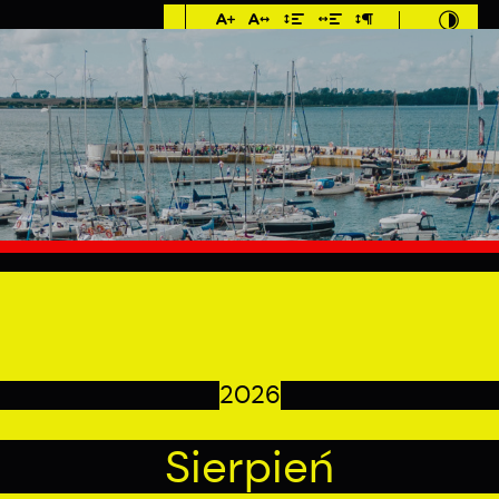
Imieniny: Iza, Cyprian,
Dominik
9°C
MIESZKANIEC
TURYSTYKA
INWES
2026
Sierpień