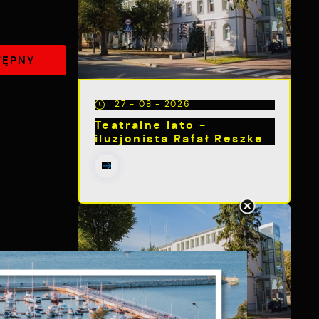
TĘPNY
27 - 08 - 2026
Teatralne lato -
iluzjonista Rafał Reszke
s