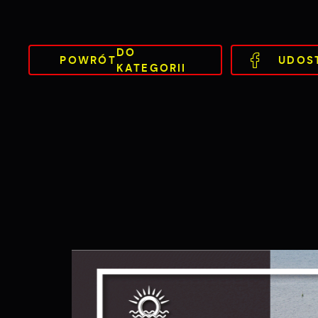
DO
POWRÓT
UDOS
KATEGORII
S
l
d