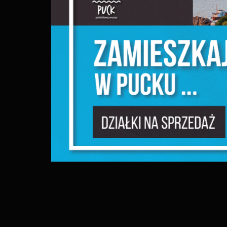
N
N
s
o
P
W
w
p
c
F
T
z
p
t
D
W
k
j
f
d
A
A
d