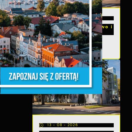
20 - 08 - 2026
Teatralne lato - Zdrowo i
kolorowo
a
m
e
13 - 08 - 2026