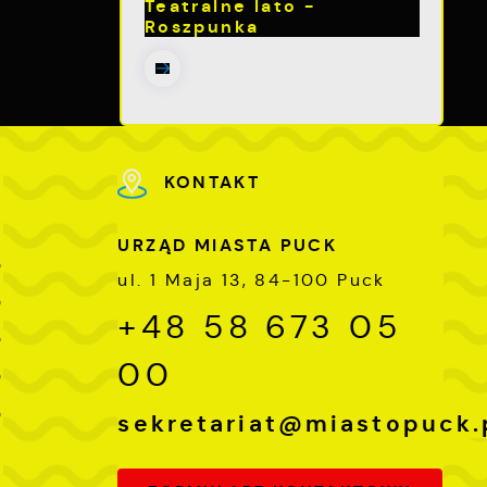
Teatralne lato -
e
Roszpunka
e
e
h
KONTAKT
i
URZĄD MIASTA PUCK
0
ul. 1 Maja 13, 84-100 Puck
0
+48 58 673 05
0
00
0
0
sekretariat@miastopuck.