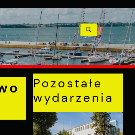
YCJE
PROJEKTY UNIJNE
KONTAKT
POPRZEDNI
NASTĘPNY
Pozostałe
two
wydarzenia