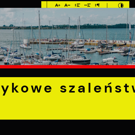
Imieniny: Iza,
Cyprian, Dominik
°C
E
MIESZKANIEC
TURYSTYKA
INWEST
 szaleństwo w Pucku
zykowe szaleńs