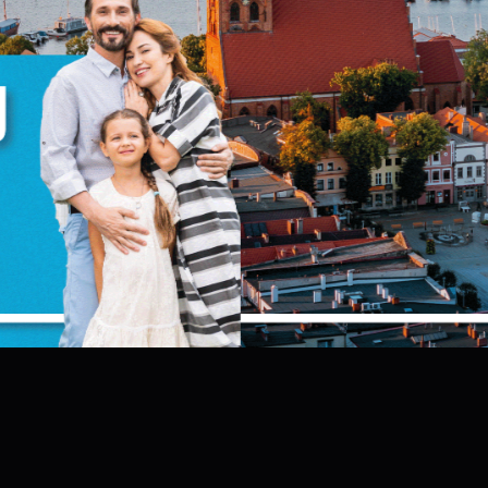
iezbędne
iezbędne pliki cookies służą do prawidłowego funkcjonowania
trony internetowej i umożliwiają Ci komfortowe korzystanie z
ferowanych przez nas usług.
liki cookies odpowiadają na podejmowane przez Ciebie działani
ięcej
 celu m.in. dostosowania Twoich ustawień preferencji
rywatności, logowania czy wypełniania formularzy. Dzięki pliko
ookies strona, z której korzystasz, może działać bez zakłóceń.
unkcjonalne i personalizacyjne
ego typu pliki cookies umożliwiają stronie internetowej
apamiętanie wprowadzonych przez Ciebie ustawień oraz
ersonalizację określonych funkcjonalności czy prezentowanych
ZAPISZ WYBRANE
reści.
zięki tym plikom cookies możemy zapewnić Ci większy komfort
ięcej
orzystania z funkcjonalności naszej strony poprzez dopasowani
ZEZWÓL NA WSZYSTKIE
ej do Twoich indywidualnych preferencji. Wyrażenie zgody na
unkcjonalne i personalizacyjne pliki cookies gwarantuje
ostępność większej ilości funkcji na stronie.
nalityczne
nalityczne pliki cookies pomagają nam rozwijać się i
ostosowywać do Twoich potrzeb.