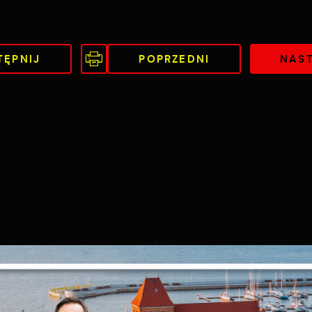
TĘPNIJ
POPRZEDNI
NAS
Ustawienia
zanujemy Twoją prywatność. Możesz zmienić ustawienia cookie
ub zaakceptować je wszystkie. W dowolnym momencie możesz
okonać zmiany swoich ustawień.