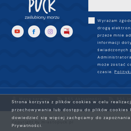
l
u
p
Wyrażam zgodę
k
drogą elektron
przeze mnie ad
informacji dot
świadczonych 
Administratora
może zostać c
czasie.
Polity
Mapa serwisu
RSS Aktualności
RSS I
Strona korzysta z plików cookies w celu realizac
przechowywania lub dostępu do plików cookies k
dowiedzieć się więcej zachęcamy do zapoznania s
Copyright by miastopuck.pl
Prywatności.