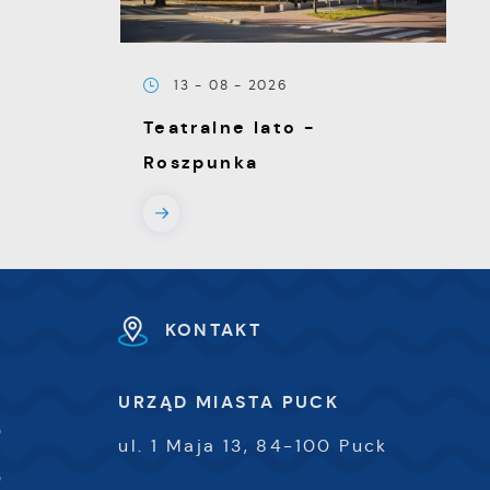
13 - 08 - 2026
e
Teatralne lato -
Roszpunka
e
KONTAKT
e
e
URZĄD MIASTA PUCK
0
ul. 1 Maja 13, 84-100 Puck
i
0