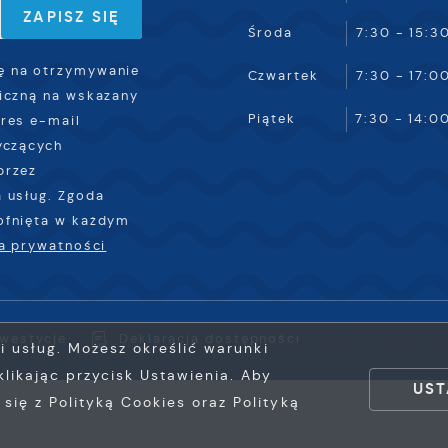
ub firm będących naszymi partnerami oraz innych dostawców
Środa
7:30 - 15:3
sług. Firmy te działają w charakterze pośredników
rezentujących nasze treści w postaci wiadomości, ofert,
 na otrzymywanie
Czwartek
7:30 - 17:0
omunikatów mediów społecznościowych.
iczną na wskazany
Piątek
7:30 - 14:0
res e-mail
yczących
przez
 usług. Zgoda
ofnięta w każdym
ka prywatności
nwestycje
Deklaracja dostępności
ji usług. Możesz określić warunki
likając przycisk Ustawienia. Aby
UST
ię z Polityką Cookies oraz Polityką