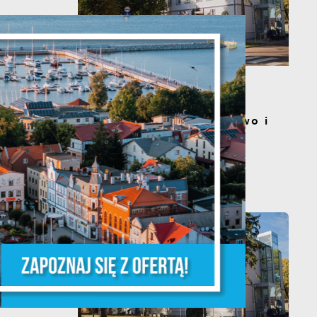
s
20 - 08 - 2026
Teatralne lato - Zdrowo i
kolorowo
a
m