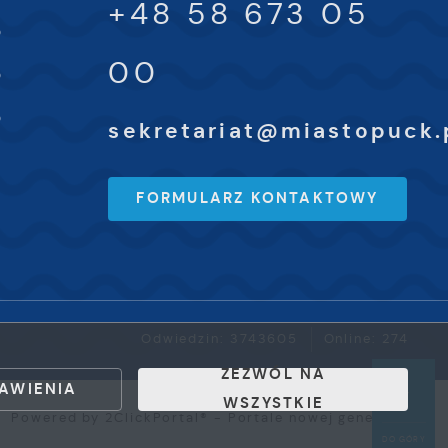
+48 58 673 05
0
00
0
0
sekretariat@miastopuck.
FORMULARZ KONTAKTOWY
Odwiedzin: 3743605
Online: 274
ZEZWÓL NA
AWIENIA
WSZYSTKIE
Powered by
2ClickPortal®
- Portale nowej generacji
DO GÓRY