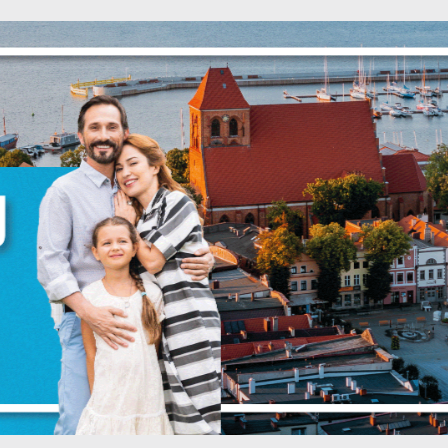
Ustawienia
zanujemy Twoją prywatność. Możesz zmienić ustawienia cookie
ub zaakceptować je wszystkie. W dowolnym momencie możesz
okonać zmiany swoich ustawień.
iezbędne
iezbędne pliki cookies służą do prawidłowego funkcjonowania
trony internetowej i umożliwiają Ci komfortowe korzystanie z
ferowanych przez nas usług.
liki cookies odpowiadają na podejmowane przez Ciebie działani
ięcej
 celu m.in. dostosowania Twoich ustawień preferencji
rywatności, logowania czy wypełniania formularzy. Dzięki pliko
ookies strona, z której korzystasz, może działać bez zakłóceń.
unkcjonalne i personalizacyjne
ZAPISZ WYBRANE
ego typu pliki cookies umożliwiają stronie internetowej
apamiętanie wprowadzonych przez Ciebie ustawień oraz