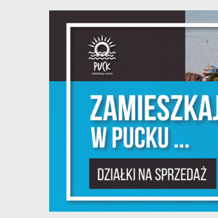
S
l
d
N
N
s
o
P
W
w
p
c
F
T
z