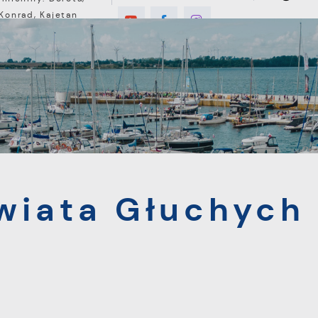
Konrad, Kajetan
8°C
E
MIESZKANIEC
TURYSTYKA
INWEST
łuchych w Żeglarstwie
wiata Głuchych