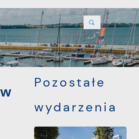
YCJE
PROJEKTY UNIJNE
KONTAKT
POPRZEDNI
NASTĘPNY
Pozostałe
 w
wydarzenia