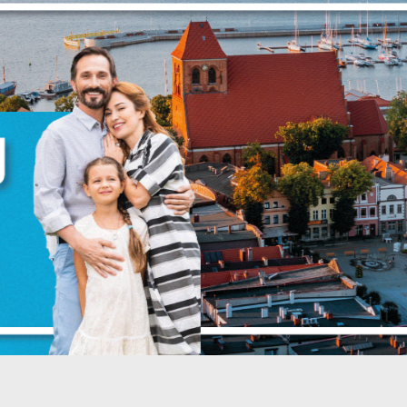
zanujemy Twoją prywatność. Możesz zmienić ustawienia cookie
ub zaakceptować je wszystkie. W dowolnym momencie możesz
okonać zmiany swoich ustawień.
iezbędne
iezbędne pliki cookies służą do prawidłowego funkcjonowania
trony internetowej i umożliwiają Ci komfortowe korzystanie z
ferowanych przez nas usług.
liki cookies odpowiadają na podejmowane przez Ciebie działani
ięcej
 celu m.in. dostosowania Twoich ustawień preferencji
rywatności, logowania czy wypełniania formularzy. Dzięki pliko
ookies strona, z której korzystasz, może działać bez zakłóceń.
unkcjonalne i personalizacyjne
ego typu pliki cookies umożliwiają stronie internetowej
apamiętanie wprowadzonych przez Ciebie ustawień oraz
ZAPISZ WYBRANE
ersonalizację określonych funkcjonalności czy prezentowanych
reści.
ZEZWÓL NA WSZYSTKIE
zięki tym plikom cookies możemy zapewnić Ci większy komfort
ięcej
orzystania z funkcjonalności naszej strony poprzez dopasowani