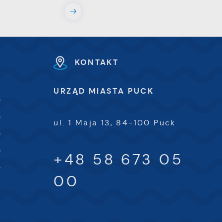
KONTAKT
e
URZĄD MIASTA PUCK
0
e
e
0
ul. 1 Maja 13, 84-100 Puck
0
0
+48 58 673 05
i
0
00