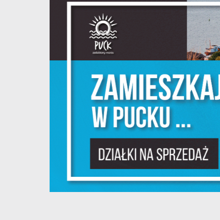
S
l
d
N
N
s
o
P
W
w
p
c
F
T
z
p
t
D
W
k