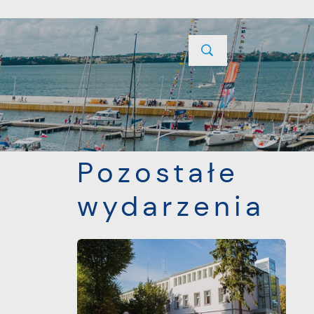
YCJE
PROJEKTY UNIJNE
KONTAKT
POPRZEDNI
NASTĘPNY
cząt
Pozostałe
wydarzenia