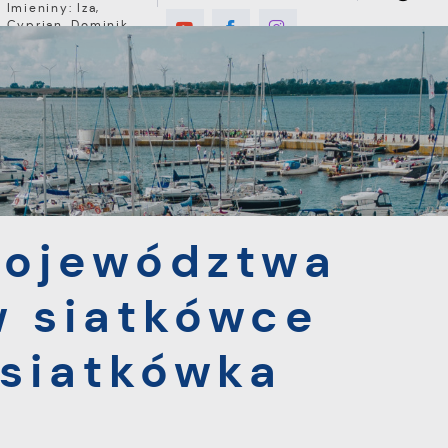
Imieniny: Iza,
Cyprian, Dominik
E
MIESZKANIEC
TURYSTYKA
INWEST
twa Pomorskiego w siatkówce plażowej: minisiatkówka dziew
Województwa
w siatkówce
isiatkówka