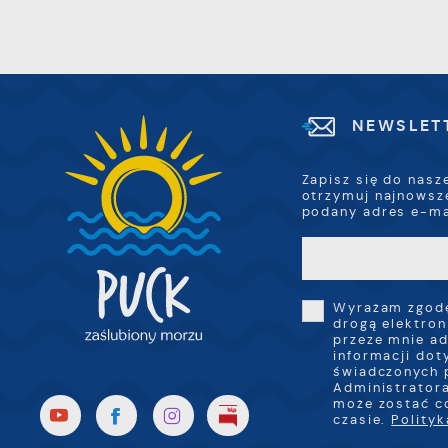
j
f
d
A
A
d
NEWSLET
C
W
w
c
Zapisz się do nasz
p
otrzymuj najnowsz
w
R
podany adres e-ma
i
D
z
i
w
P
W
Wyrażam zgodę
k
drogą elektron
z
przeze mnie ad
p
informacji dot
l
świadczonych 
u
Administratora
p
może zostać c
k
czasie.
Polity