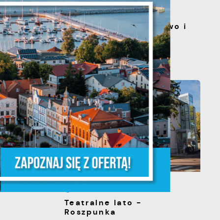
20 - 08 - 2026
s
Teatralne lato - Zdrowo i
kolorowo
a
m
13 - 08 - 2026
Teatralne lato -
Roszpunka
e