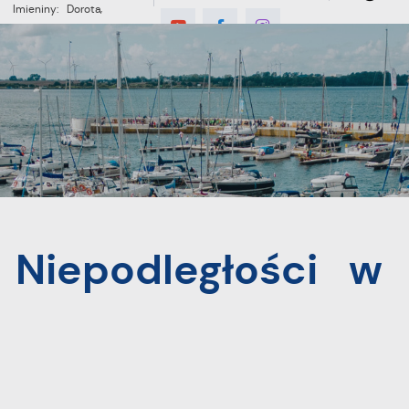
Imieniny: Dorota,
Konrad, Kajetan
°C
E
MIESZKANIEC
TURYSTYKA
INWES
ci w Pucku
Niepodległości w