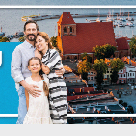
zanujemy Twoją prywatność. Możesz zmienić ustawienia cookies lub
aakceptować je wszystkie. W dowolnym momencie możesz dokonać zmian
woich ustawień.
NIJ
POPRZEDNI
NAS
iezbędne
iezbędne pliki cookies służą do prawidłowego funkcjonowania strony
nternetowej i umożliwiają Ci komfortowe korzystanie z oferowanych przez
s usług.
liki cookies odpowiadają na podejmowane przez Ciebie działania w celu
ięcej
.in. dostosowania Twoich ustawień preferencji prywatności, logowania czy
ypełniania formularzy. Dzięki plikom cookies strona, z której korzystasz, mo
iałać bez zakłóceń.
unkcjonalne i personalizacyjne
ZAPISZ WYBRANE
ego typu pliki cookies umożliwiają stronie internetowej zapamiętanie
prowadzonych przez Ciebie ustawień oraz personalizację określonych
ZEZWÓL NA WSZYSTKIE
unkcjonalności czy prezentowanych treści.