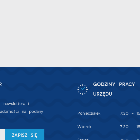
zięki tym plikom cookies możemy zapewnić Ci większy komfort korzystan
ięcej
 funkcjonalności naszej strony poprzez dopasowanie jej do Twoich
ndywidualnych preferencji. Wyrażenie zgody na funkcjonalne i
ersonalizacyjne pliki cookies gwarantuje dostępność większej ilości funkcji
nalityczne
 stronie.
nalityczne pliki cookies pomagają nam rozwijać się i dostosowywać do
woich potrzeb.
ookies analityczne pozwalają na uzyskanie informacji w zakresie
ięcej
ykorzystywania witryny internetowej, miejsca oraz częstotliwości, z jaką
dwiedzane są nasze serwisy www. Dane pozwalają nam na ocenę naszych
erwisów internetowych pod względem ich popularności wśród użytkownikó
eklamowe
gromadzone informacje są przetwarzane w formie zanonimizowanej. Wyrażen
R
GODZINY PRACY
zięki reklamowym plikom cookies prezentujemy Ci najciekawsze informacje
gody na analityczne pliki cookies gwarantuje dostępność wszystkich
ktualności na stronach naszych partnerów.
URZĘDU
nkcjonalności.
romocyjne pliki cookies służą do prezentowania Ci naszych komunikatów 
 newslettera i
ięcej
odstawie analizy Twoich upodobań oraz Twoich zwyczajów dotyczących
iadomości na podany
Poniedziałek
7:30 - 15
rzeglądanej witryny internetowej. Treści promocyjne mogą pojawić się na
tronach podmiotów trzecich lub firm będących naszymi partnerami oraz
Wtorek
7:30 - 15
nnych dostawców usług. Firmy te działają w charakterze pośredników
rezentujących nasze treści w postaci wiadomości, ofert, komunikatów