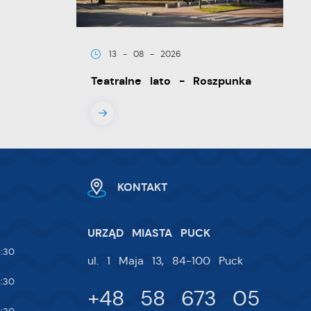
ia
13 - 08 - 2026
Teatralne lato - Roszpunka
w.
ie
KONTAKT
 i
na
URZĄD MIASTA PUCK
:30
ul. 1 Maja 13, 84-100 Puck
:30
+48 58 673 05