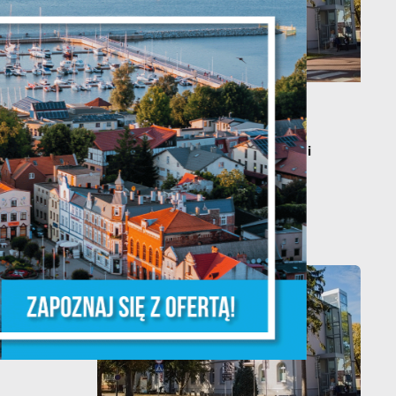
y
TĘPNY
20 - 08 - 2026
Teatralne lato - Zdrowo i
kolorowo
że