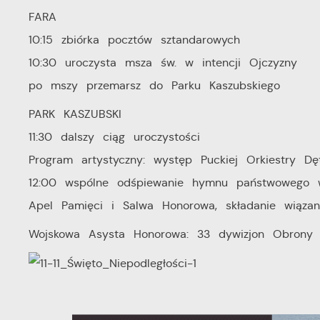
FARA
10:15 zbiórka pocztów sztandarowych
10:30 uroczysta msza św. w intencji Ojczyzny
po mszy przemarsz do Parku Kaszubskiego
PARK KASZUBSKI
11:30 dalszy ciąg uroczystości
Program artystyczny: występ Puckiej Orkiestry 
12:00 wspólne odśpiewanie hymnu państwowego 
Apel Pamięci i Salwa Honorowa, składanie wiąza
Wojskowa Asysta Honorowa: 33 dywizjon Obrony P
U