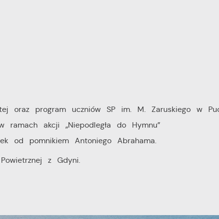
Dętej oraz program uczniów SP im. M. Zaruskiego w P
w ramach akcji „Niepodległa do Hymnu”
nek od pomnikiem Antoniego Abrahama.
owietrznej z Gdyni.
stawienia