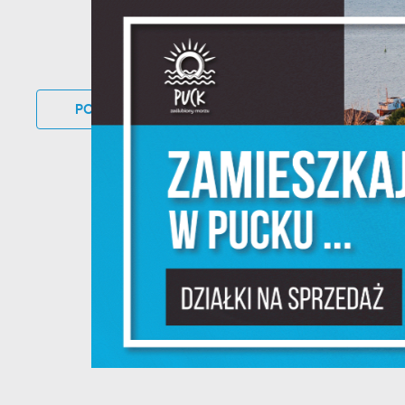
S
z
s
POWRÓT
DO KATEGORII
UDOSTĘP
N
N
i
na
P
W
m
w
dz
F
T
w
f