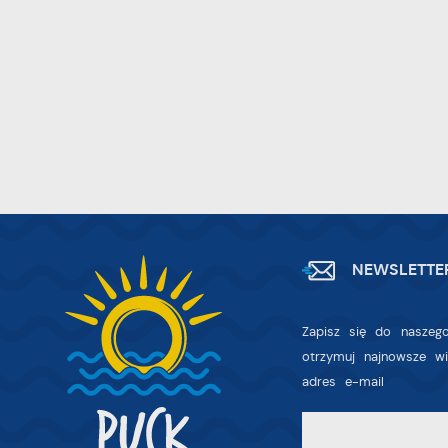
D
W
z
i
p
A
na
A
T
C
W
w
o
s
R
Z
NEWSLETTE
D
z
a
fu
P
Zapisz się do naszego
W
p
otrzymuj najnowsze w
p
adres e-mail
s
i
p