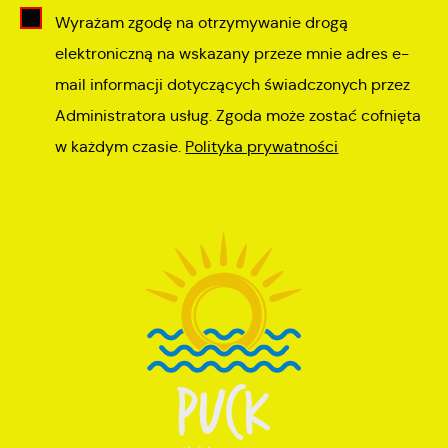
Wyrażam zgodę na otrzymywanie drogą
elektroniczną na wskazany przeze mnie adres e-
mail informacji dotyczących świadczonych przez
Administratora usług. Zgoda może zostać cofnięta
w każdym czasie.
Polityka prywatności