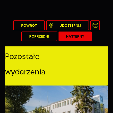
POWRÓT
UDOSTĘPNIJ
POPRZEDNI
NASTĘPNY
Pozostałe
wydarzenia