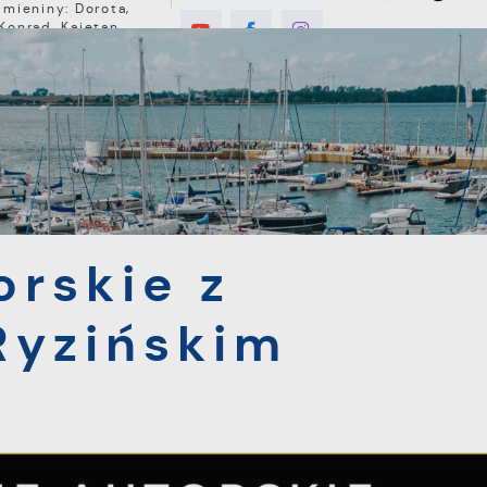
Imieniny: Dorota,
Konrad, Kajetan
8°C
E
MIESZKANIEC
TURYSTYKA
INWEST
z Remigiuszem Ryzińskim
orskie z
Ryzińskim