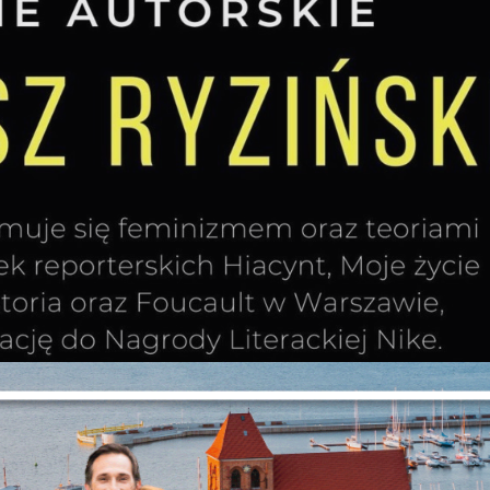
Ustawienia
zanujemy Twoją prywatność. Możesz zmienić ustawienia cookie
ub zaakceptować je wszystkie. W dowolnym momencie możesz
okonać zmiany swoich ustawień.