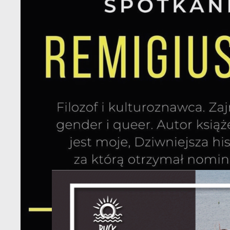
S
l
d