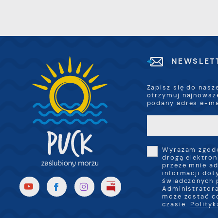
p
w
R
i
D
z
i
w
P
W
k
NEWSLET
z
p
l
Zapisz się do nasz
u
otrzymuj najnowsz
p
podany adres e-ma
k
Wyrażam zgodę
drogą elektron
przeze mnie ad
informacji dot
świadczonych 
Administratora
może zostać c
czasie.
Polity