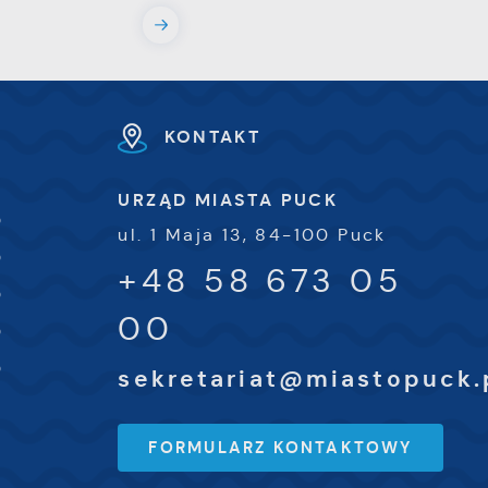
e
e
KONTAKT
i
URZĄD MIASTA PUCK
0
ul. 1 Maja 13, 84-100 Puck
0
+48 58 673 05
0
00
0
0
sekretariat@miastopuck.
FORMULARZ KONTAKTOWY