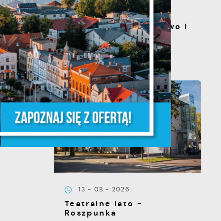
20 - 08 - 2026
Teatralne lato - Zdrowo i
kolorowo
a
m
ĘPNY
e
13 - 08 - 2026
Teatralne lato -
e
Roszpunka