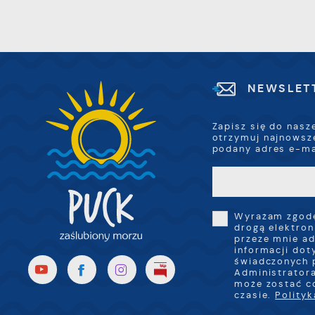
p
w
R
i
D
z
i
w
P
W
k
NEWSLET
z
p
l
Zapisz się do nasz
u
otrzymuj najnowsz
p
podany adres e-ma
k
Wyrażam zgodę
drogą elektron
przeze mnie ad
informacji dot
świadczonych 
Administratora
może zostać c
czasie.
Polity