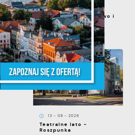
20 - 08 - 2026
Teatralne lato - Zdrowo i
kolorowo
a
ĘPNY
m
e
13 - 08 - 2026
Teatralne lato -
e
Roszpunka