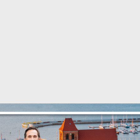
Ustawienia
zanujemy Twoją prywatność. Możesz zmienić ustawienia cookie
ub zaakceptować je wszystkie. W dowolnym momencie możesz
okonać zmiany swoich ustawień.