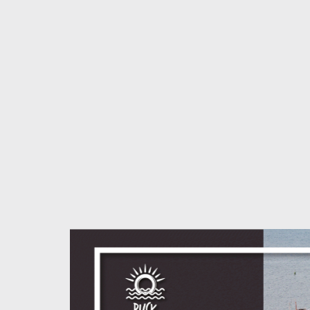
S
l
d