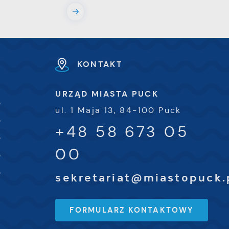
e
e
KONTAKT
i
URZĄD MIASTA PUCK
0
ul. 1 Maja 13, 84-100 Puck
0
+48 58 673 05
0
00
0
0
sekretariat@miastopuck.
FORMULARZ KONTAKTOWY