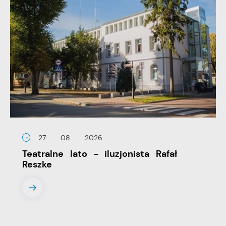
przeglądanej witryny internetowej. Treści promocyjne
mogą pojawić się na stronach podmiotów trzecich lub
firm będących naszymi partnerami oraz innych
dostawców usług. Firmy te działają w charakterze
pośredników prezentujących nasze treści w postaci
wiadomości, ofert, komunikatów mediów
społecznościowych.
27 - 08 - 2026
Teatralne lato - iluzjonista Rafał
Reszke