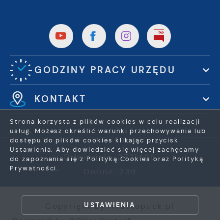
GODZINY PRACY URZĘDU
KONTAKT
Strona korzysta z plików cookies w celu realizacji
usług. Możesz określić warunki przechowywania lub
dostępu do plików cookies klikając przycisk
Ustawienia. Aby dowiedzieć się więcej zachęcamy
Odwiedzin: 3721488
do zapoznania się z Polityką Cookies oraz Polityką
Prywatności.
Online: 239
ZAPISZ WYBRANE
USTAWIENIA
Copyright by miastopuck.pl
ZEZWÓL NA WSZYSTKIE