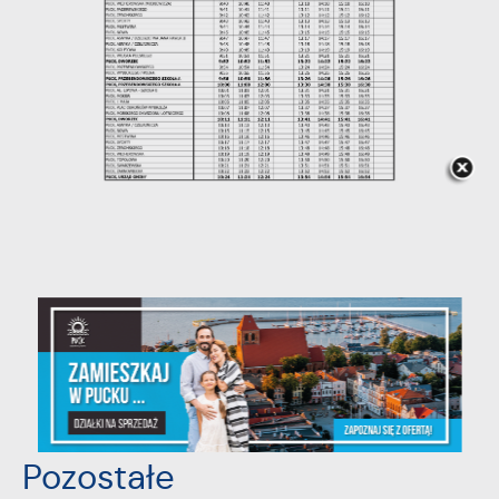
POWRÓT
UDOSTĘPNIJ
POPRZEDNI
NASTĘPNY
Pozostałe