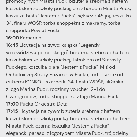
promocyjnych Miasta Puck, biżuteria srebrna z haftem
internetowej. Treści promocyjne mogą pojawić się na
kaszubskim ze szkoły puckiej, pin z herbem Miasta Puck,
stronach podmiotów trzecich lub firm będących naszymi
koszulka biała "Jestem z Pucka", sękacz z 45 jaj, koszulka
partnerami oraz innych dostawców usług. Firmy te działają w
charakterze pośredników prezentujących nasze treści w
34. finału WOŚP, torba shoppekra z makramy, torba
postaci wiadomości, ofert, komunikatów mediów
shopperka Powiat Pucki
społecznościowych.
16:00
Kameralni
16:45
Licytacja na żywo: książka "Legendy
województwa pomorskiego", biżuteria srebrna z haftem
kaszubskim ze szkoły puckiej, tabakiera od Starosty
Puckiego, koszulka biała "Jestem z Pucka", Miś od
Ochotniczej Straży Pożarnej w Pucku, tort - serce od
cukierni KONKOL, skarpetki 34. finału WOŚP, filiżanka
z logo Marina Puck, rodzinny voucher 2+1 do
Czarogrodów, torba shopperka z logo Marina Puck
17:00
Pucka Orkiestra Dęta
17:45
Licytacja na żywo: biżuteria srebrna z haftem
kaszubskim ze szkołą pucką, biżuteria srebrna z herbem
Miasta Puck, czarna koszulka "Jestem z Pucka",
elegancki parasol z logotypem Miasta Puck, trójdzielny