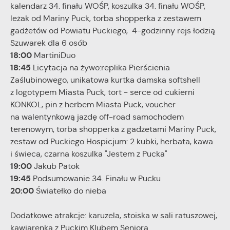
kalendarz 34. finału WOŚP, koszulka 34. finału WOŚP,
leżak od Mariny Puck, torba shopperka z zestawem
gadżetów od Powiatu Puckiego, 4-godzinny rejs łodzią
Szuwarek dla 6 osób
18:00
MartiniDuo
18:45
Licytacja na żywo:replika Pierścienia
Zaślubinowego, unikatowa kurtka damska softshell
z logotypem Miasta Puck, tort - serce od cukierni
KONKOL, pin z herbem Miasta Puck, voucher
na walentynkową jazdę off-road samochodem
terenowym, torba shopperka z gadżetami Mariny Puck,
zestaw od Puckiego Hospicjum: 2 kubki, herbata, kawa
i świeca, czarna koszulka "Jestem z Pucka"
19:00
Jakub Patok
19:45
Podsumowanie 34. Finału w Pucku
20:00
Światełko do nieba
Dodatkowe atrakcje: karuzela, stoiska w sali ratuszowej,
kawiarenka z Puckim Klubem Seniora.