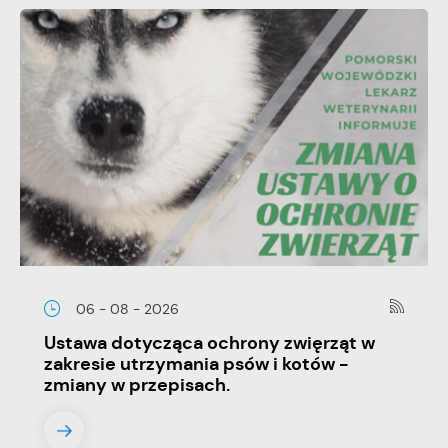
Promocyjne pliki cookies służą do prezentowania Ci naszych
Więcej
komunikatów na podstawie analizy Twoich upodobań oraz
Twoich zwyczajów dotyczących przeglądanej witryny
internetowej. Treści promocyjne mogą pojawić się na
stronach podmiotów trzecich lub firm będących naszymi
partnerami oraz innych dostawców usług. Firmy te działają w
charakterze pośredników prezentujących nasze treści w
postaci wiadomości, ofert, komunikatów mediów
społecznościowych.
06 - 08 - 2026
Ustawa dotycząca ochrony zwięrząt w
zakresie utrzymania psów i kotów -
zmiany w przepisach.