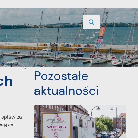
TYCJE
PROJEKTY UNIJNE
KONTAKT
POPRZEDNI
NASTĘPNY
Pozostałe
ch
aktualności
 opłaty za
pujące