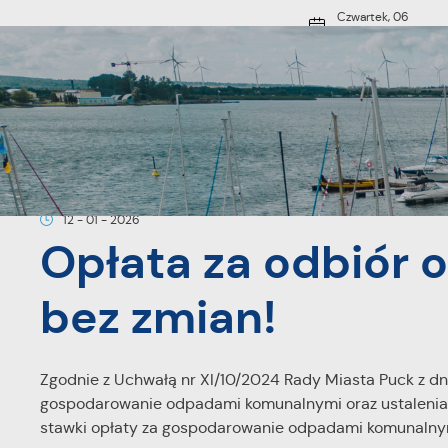
Przejdź do menu.
Przejdź do wyszukiwarki.
Przejdź do treści.
Przejdź do ustawień wielkości czcionki.
Włącz wersję kontrastową strony.
Czwartek, 06
sierpnia 2026
19°C
Deszcz
O MIEŚCIE
Strona główna
Aktualności
Opłata za odbiór odpadów komun
12 - 01 - 2026
Opłata za odbiór
bez zmian!
Zgodnie z Uchwałą nr XI/10/2024 Rady Miasta Puck z dni
gospodarowanie odpadami komunalnymi oraz ustalenia 
stawki opłaty za gospodarowanie odpadami komunalny