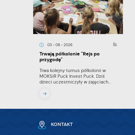
y
03 - 08 - 2026
Trwają półkolonie "Rejs po
ej
przygodę"
te
Trwa kolejny turnus półkolonii w
ci,
MOKSiR Puck Invest Puck. Dziś
dzieci uczestniczyły w zajęciach...
KONTAKT