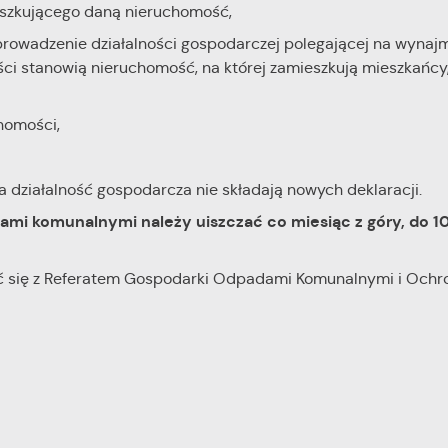
szkującego daną nieruchomość,
prowadzenie działalności gospodarczej polegającej na wynajm
ęści stanowią nieruchomość, na której zamieszkują mieszkańcy,
homości,
a działalność gospodarcza nie składają nowych deklaracji.
mi komunalnymi należy uiszczać co miesiąc z góry, do 1
ać się z Referatem Gospodarki Odpadami Komunalnymi i Ochr
stawienia