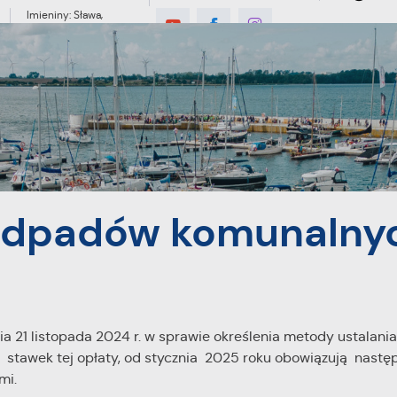
Imieniny: Sława,
Jakub, Stefan
MIESZKANIEC
TURYSTYKA
INWES
alnych bez zmian!
 odpadów komunalny
a 21 listopada 2024 r. w sprawie określenia metody ustalania
stawek tej opłaty, od stycznia 2025 roku obowiązują nastę
mi.