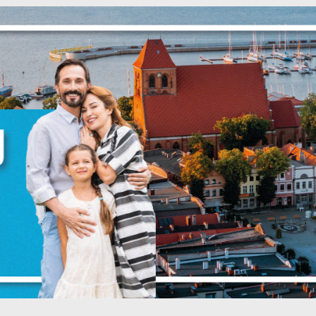
NIJ
POPRZEDNI
NAS
anujemy Twoją prywatność. Możesz zmienić ustawienia cookies lub zaakceptować 
szystkie. W dowolnym momencie możesz dokonać zmiany swoich ustawień.
iezbędne
ezbędne pliki cookies służą do prawidłowego funkcjonowania strony internetowej i
ożliwiają Ci komfortowe korzystanie z oferowanych przez nas usług.
iki cookies odpowiadają na podejmowane przez Ciebie działania w celu m.in.
ięcej
stosowania Twoich ustawień preferencji prywatności, logowania czy wypełniania
rmularzy. Dzięki plikom cookies strona, z której korzystasz, może działać bez zakłóce
unkcjonalne i personalizacyjne
go typu pliki cookies umożliwiają stronie internetowej zapamiętanie wprowadzon
zez Ciebie ustawień oraz personalizację określonych funkcjonalności czy
ezentowanych treści.
ięki tym plikom cookies możemy zapewnić Ci większy komfort korzystania z
ięcej
nkcjonalności naszej strony poprzez dopasowanie jej do Twoich indywidualnych
eferencji. Wyrażenie zgody na funkcjonalne i personalizacyjne pliki cookies
ZAPISZ WYBRANE
arantuje dostępność większej ilości funkcji na stronie.
nalityczne
ZEZWÓL NA WSZYSTKIE