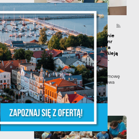
TĘPNY
je
03 - 08 - 2026
Podpiisanie umowy na zadanie
"Przebudowa drogi gminnej nr
109054G – ul. Nowy Świat na
odcinku od skrzyżowania z Aleją
Lipową do skrzyżowania z ul.
Wybickiego w Pucku”
ń.
W dniu 3 sierpnia podpisano umowę
na realizację zadania „Przebudowa
drogi gminnej nr 109054G...
ych