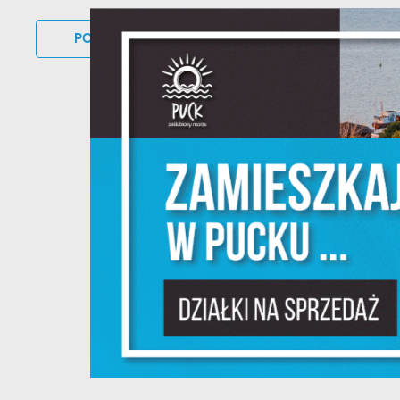
POWRÓT
DO KATEGORII
UDOSTĘP
Sz
w
N
Ni
um
Pl
W
do
fo
F
Te
pr
pr
Dz
W
fu
pr
gw
A