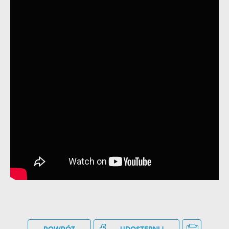
stronach podmiotów trzecich lub firm będących naszymi
partnerami oraz innych dostawców usług. Firmy te działają w
charakterze pośredników prezentujących nasze treści w
postaci wiadomości, ofert, komunikatów mediów
społecznościowych.